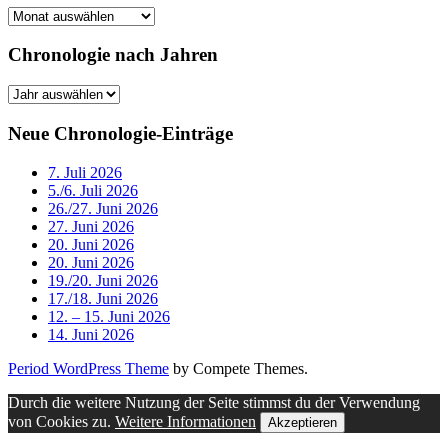
Chronologie
nach
Monaten
Chronologie nach Jahren
Chronologie
nach
Jahren
Neue Chronologie-Einträge
7. Juli 2026
5./6. Juli 2026
26./27. Juni 2026
27. Juni 2026
20. Juni 2026
20. Juni 2026
19./20. Juni 2026
17./18. Juni 2026
12. – 15. Juni 2026
14. Juni 2026
Period WordPress Theme
by Compete Themes.
Durch die weitere Nutzung der Seite stimmst du der Verwendung
von Cookies zu.
Weitere Informationen
Akzeptieren