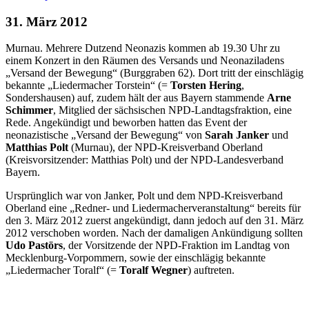
31. März 2012
Murnau. Mehrere Dutzend Neonazis kommen ab 19.30 Uhr zu
einem Konzert in den Räumen des Versands und Neonaziladens
„Versand der Bewegung“ (Burggraben 62). Dort tritt der einschlägig
bekannte „Liedermacher Torstein“ (=
Torsten Hering
,
Sondershausen) auf, zudem hält der aus Bayern stammende
Arne
Schimmer
, Mitglied der sächsischen NPD-Landtagsfraktion, eine
Rede. Angekündigt und beworben hatten das Event der
neonazistische „Versand der Bewegung“ von
Sarah Janker
und
Matthias Polt
(Murnau), der NPD-Kreisverband Oberland
(Kreisvorsitzender: Matthias Polt) und der NPD-Landesverband
Bayern.
Ursprünglich war von Janker, Polt und dem NPD-Kreisverband
Oberland eine „Redner- und Liedermacherveranstaltung“ bereits für
den 3. März 2012 zuerst angekündigt, dann jedoch auf den 31. März
2012 verschoben worden. Nach der damaligen Ankündigung sollten
Udo Pastörs
, der Vorsitzende der NPD-Fraktion im Landtag von
Mecklenburg-Vorpommern, sowie der einschlägig bekannte
„Liedermacher Toralf“ (=
Toralf Wegner
) auftreten.