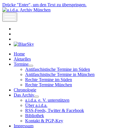
Drücke "Enter", um den Text zu überspringen.
a.i.d.a.
Archiv
open
München
menu
facebook
rss
info@aida-
archiv.de
Home
Aktuelles
Termine
open
Antifaschistische Termine im Süden
dropdown
Antifaschistische Termine in München
menu
Rechte Termine im Süden
Rechte Termine München
Chronologie
Das Archiv
open
a.i.d.a. e. V. unterstützen
dropdown
Über a.i.d.a.
menu
RSS-Feeds, Twitter & Facebook
Bibliothek
Kontakt & PGP-Key
Impressum