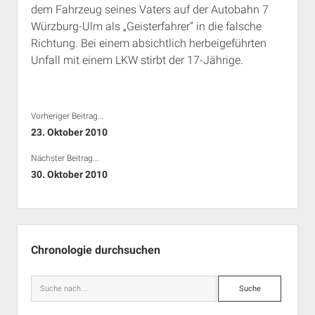
dem Fahrzeug seines Vaters auf der Autobahn 7
Rechte Termine München
Über a.i.d.a.
Würzburg-Ulm als „Geisterfahrer“ in die falsche
RSS-Feeds, Twitter & Facebook
Richtung. Bei einem absichtlich herbeigeführten
Bibliothek
Unfall mit einem LKW stirbt der 17-Jährige.
Kontakt & PGP-Key
Vorheriger Beitrag...
23. Oktober 2010
Nächster Beitrag...
30. Oktober 2010
Seitenleiste
Chronologie durchsuchen
Suche