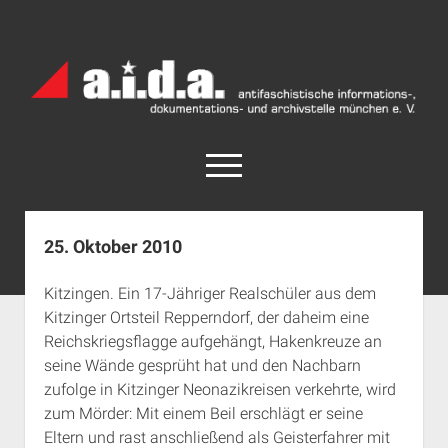
a.i.d.a.
Archiv
München
open
menu
facebook
rss
info@aida-archiv.de
25. Oktober 2010
Home
Kitzingen. Ein 17-Jähriger Realschüler aus dem
Aktuelles
Kitzinger Ortsteil Repperndorf, der daheim eine
open
Termine
Reichskriegsflagge aufgehängt, Hakenkreuze an
dropdown
seine Wände gesprüht hat und den Nachbarn
Antifaschistische Termine im Süden
Chronologie
menu
zufolge in Kitzinger Neonazikreisen verkehrte, wird
open
Antifaschistische Termine in München
Das Archiv
zum Mörder: Mit einem Beil erschlägt er seine
dropdown
Rechte Termine im Süden
a.i.d.a. e. V. unterstützen
Impressum
menu
Eltern und rast anschließend als Geisterfahrer mit