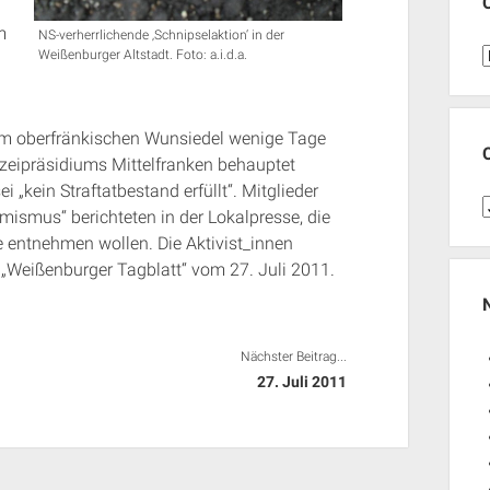
m
NS-verherrlichende ‚Schnipselaktion‘ in der
C
Weißenburger Altstadt. Foto: a.i.d.a.
im oberfränkischen Wunsiedel wenige Tage
izeipräsidiums Mittelfranken behauptet
 „kein Straftatbestand erfüllt“. Mitglieder
C
ismus“ berichteten in der Lokalpresse, die
e entnehmen wollen. Die Aktivist_innen
J
h: „Weißenburger Tagblatt“ vom 27. Juli 2011.
Nächster Beitrag...
27. Juli 2011