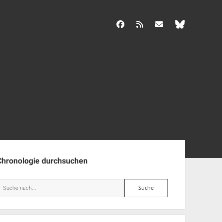
facebook
rss
info@aida-archiv.de
enleiste
Chronologie durchsuchen
Suche