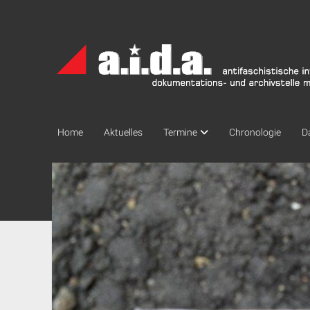
a.i.d.a.
Archiv
München
Home
Aktuelles
Termine
Chronologie
D