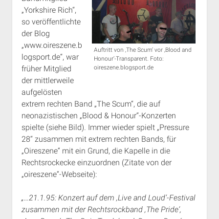
„Yorkshire Rich“,
so veröffentlichte
der Blog
„www.oireszene.b
Auftritt von ‚The Scum‘ vor ‚Blood and
logsport.de“, war
Honour‘-Transparent. Foto:
früher Mitglied
oireszene.blogsport.de
der mittlerweile
aufgelösten
extrem rechten Band „The Scum“, die auf
neonazistischen „Blood & Honour“-Konzerten
spielte (siehe Bild). Immer wieder spielt „Pressure
28“ zusammen mit extrem rechten Bands, für
„Oireszene“ mit ein Grund, die Kapelle in die
Rechtsrockecke einzuordnen (Zitate von der
„oireszene“-Webseite):
„…21.1.95: Konzert auf dem ‚Live and Loud‘-Festival
zusammen mit der Rechtsrockband ‚The Pride‘,