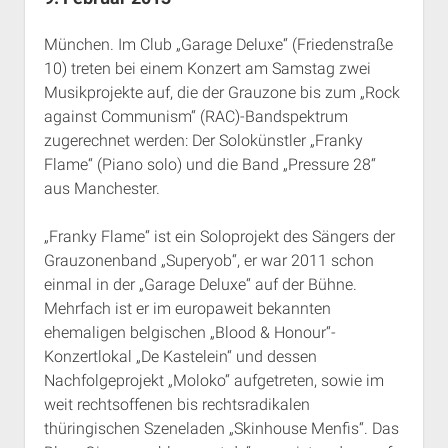
Rechte Termine München
Über a.i.d.a.
München. Im Club „Garage Deluxe“ (Friedenstraße
RSS-Feeds, Twitter & Facebook
10) treten bei einem Konzert am Samstag zwei
Bibliothek
Musikprojekte auf, die der Grauzone bis zum „Rock
Kontakt & PGP-Key
against Communism“ (RAC)-Bandspektrum
zugerechnet werden: Der Solokünstler „Franky
Flame“ (Piano solo) und die Band „Pressure 28“
aus Manchester.
„Franky Flame“ ist ein Soloprojekt des Sängers der
Grauzonenband „Superyob“, er war 2011 schon
einmal in der „Garage Deluxe“ auf der Bühne.
Mehrfach ist er im europaweit bekannten
ehemaligen belgischen „Blood & Honour“-
Konzertlokal „De Kastelein“ und dessen
Nachfolgeprojekt „Moloko“ aufgetreten, sowie im
weit rechtsoffenen bis rechtsradikalen
thüringischen Szeneladen „Skinhouse Menfis“. Das