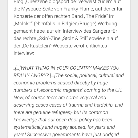
Blog „Oireszene.blogsport.de“ verweist zudem auf
die Myspace-Seite von Franky Flame, auf der er für
Konzerte der offen rechten Band „The Pride“ im
„Moloko“ (ebenfalls in Belgien/Brügge) Werbung
gemacht habe, auf ein Interview des Sängers für
das rechte „Skin“-Zine „Stolz & Stil“ sowie ein auf
der „De Kastelein“-Webseite veröffentlichtes
Interview:
„[…]WHAT THING IN YOUR COUNTRY MAKES YOU
REALLY ANGRY? […]The social, political, cultural and
economic problems caused directly by huge
numbers of ‚economic migrants‘ coming to the UK.
Now, of course there are some very real and
deserving cases cases of trauma and hardship, and
there are genuine refugees;- but its common
knowledge that our open door policy has been
systematically and hugely abused, for years and
years! Successive governments have just dodged