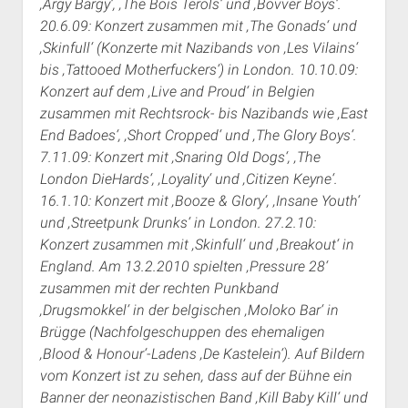
‚Argy Bargy‘, ‚The Bois Terols‘ und ‚Bovver Boys‘.
20.6.09: Konzert zusammen mit ‚The Gonads‘ und
‚Skinfull‘ (Konzerte mit Nazibands von ‚Les Vilains‘
bis ‚Tattooed Motherfuckers‘) in London. 10.10.09:
Konzert auf dem ‚Live and Proud‘ in Belgien
zusammen mit Rechtsrock- bis Nazibands wie ‚East
End Badoes‘, ‚Short Cropped‘ und ‚The Glory Boys‘.
7.11.09: Konzert mit ‚Snaring Old Dogs‘, ‚The
London DieHards‘, ‚Loyality‘ und ‚Citizen Keyne‘.
16.1.10: Konzert mit ‚Booze & Glory‘, ‚Insane Youth‘
und ‚Streetpunk Drunks‘ in London. 27.2.10:
Konzert zusammen mit ‚Skinfull‘ und ‚Breakout‘ in
England. Am 13.2.2010 spielten ‚Pressure 28‘
zusammen mit der rechten Punkband
‚Drugsmokkel‘ in der belgischen ‚Moloko Bar‘ in
Brügge (Nachfolgeschuppen des ehemaligen
‚Blood & Honour‘-Ladens ‚De Kastelein‘). Auf Bildern
vom Konzert ist zu sehen, dass auf der Bühne ein
Banner der neonazistischen Band ‚Kill Baby Kill‘ und