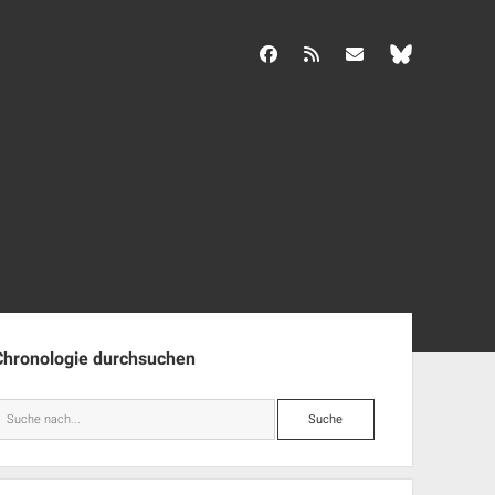
facebook
rss
info@aida-archiv.de
enleiste
Chronologie durchsuchen
Suche