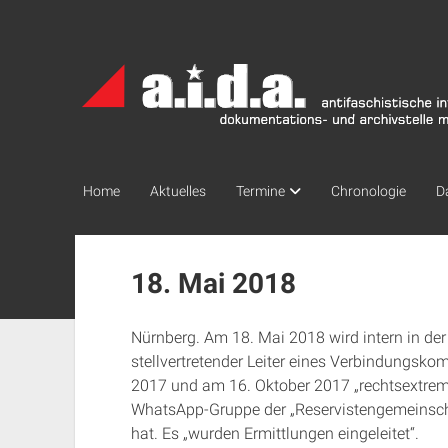
a.i.d.a.
Archiv
München
Home
Aktuelles
Termine
Chronologie
D
18. Mai 2018
Nürnberg. Am 18. Mai 2018 wird intern in de
stellvertretender Leiter eines Verbindungsk
2017 und am 16. Oktober 2017 „rechtsextremis
WhatsApp-Gruppe der „Reservistengemeinsch
hat. Es „wurden Ermittlungen eingeleitet“.