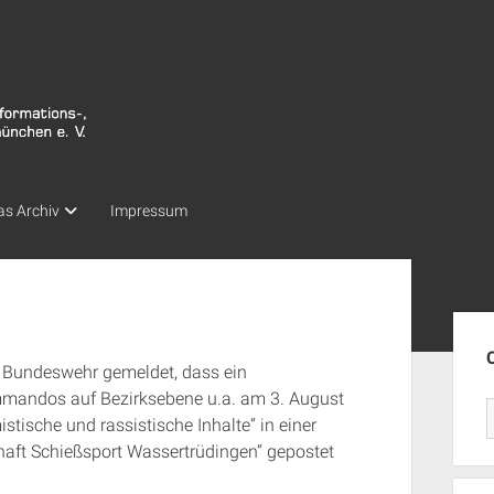
as Archiv
Impressum
Seit
r Bundeswehr gemeldet, dass ein
ommandos auf Bezirksebene u.a. am 3. August
tische und rassistische Inhalte“ in einer
aft Schießsport Wassertrüdingen“ gepostet