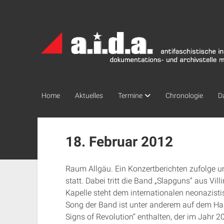
a.i.d.a.
Archiv
München
Home
Aktuelles
Termine
Chronologie
D
18. Februar 2012
Raum Allgäu. Ein Konzertberichten zufolge u
statt. Dabei tritt die Band „Slapguns“ aus V
Kapelle steht dem internationalen neonazist
Song der Band ist unter anderem auf dem Ha
Signs of Revolution“ enthalten, der im Jahr 