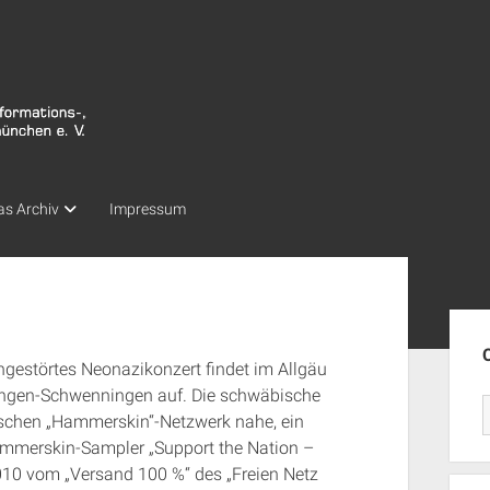
as Archiv
Impressum
Seit
ngestörtes Neonazikonzert findet im Allgäu
illingen-Schwenningen auf. Die schwäbische
ischen „Hammerskin“-Netzwerk nahe, ein
mmerskin-Sampler „Support the Nation –
2010 vom „Versand 100 %“ des „Freien Netz