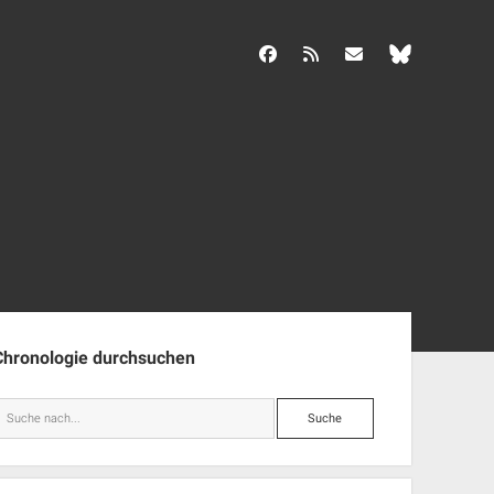
facebook
rss
info@aida-archiv.de
enleiste
Chronologie durchsuchen
Suche