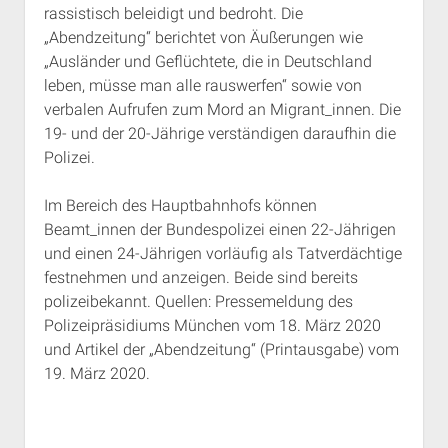
rassistisch beleidigt und bedroht. Die
Rechte Termine München
Über a.i.d.a.
„Abendzeitung“ berichtet von Äußerungen wie
RSS-Feeds, Twitter & Facebook
„Ausländer und Geflüchtete, die in Deutschland
Bibliothek
leben, müsse man alle rauswerfen“ sowie von
verbalen Aufrufen zum Mord an Migrant_innen. Die
Kontakt & PGP-Key
19- und der 20-Jährige verständigen daraufhin die
Polizei.
Im Bereich des Hauptbahnhofs können
Beamt_innen der Bundespolizei einen 22-Jährigen
und einen 24-Jährigen vorläufig als Tatverdächtige
festnehmen und anzeigen. Beide sind bereits
polizeibekannt. Quellen: Pressemeldung des
Polizeipräsidiums München vom 18. März 2020
und Artikel der „Abendzeitung“ (Printausgabe) vom
19. März 2020.