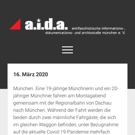
a.i.d.a.
Archiv
München
open
menu
facebook
rss
info@aida-archiv.de
16. März 2020
Home
München. Eine 19-jährige Münchnerin und ein 20-
Aktuelles
jähriger Münchner fahren am Montagabend
open
Termine
gemeinsam mit der Regionalbahn von Dachau
dropdown
nach München. Während der Fahrt werden die
Antifaschistische Termine im Süden
Chronologie
menu
beiden durch zwei männliche Fahrgäste, die sich
open
Antifaschistische Termine in München
Das Archiv
im gleichen Waggon befinden, unter Bezugnahme
dropdown
Rechte Termine im Süden
a.i.d.a. e. V. unterstützen
Impressum
menu
auf die aktuelle Covid-19-Pandemie mehrfach