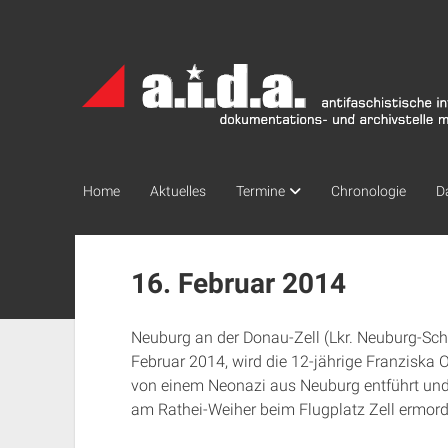
a.i.d.a.
Archiv
München
Home
Aktuelles
Termine
Chronologie
D
16. Februar 2014
Neuburg an der Donau-Zell (Lkr. Neuburg-S
Februar 2014, wird die 12-jährige Franziska 
von einem Neonazi aus Neuburg entführt und 
am Rathei-Weiher beim Flugplatz Zell ermord