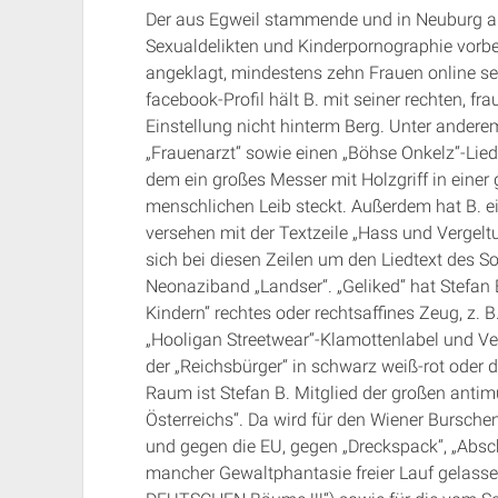
Der aus Egweil stammende und in Neuburg an
Sexualdelikten und Kinderpornographie vorbe
angeklagt, mindestens zehn Frauen online sex
facebook-Profil hält B. mit seiner rechten, f
Einstellung nicht hinterm Berg. Unter andere
„Frauenarzt“ sowie einen „Böhse Onkelz“-Liedt
dem ein großes Messer mit Holzgriff in einer
menschlichen Leib steckt. Außerdem hat B. ein
versehen mit der Textzeile „Hass und Vergel
sich bei diesen Zeilen um den Liedtext des S
Neonaziband „Landser“. „Geliked“ hat Stefan 
Kindern“ rechtes oder rechtsaffines Zeug, z. B
„Hooligan Streetwear“-Klamottenlabel und Ver
der „Reichsbürger“ in schwarz weiß-rot oder 
Raum ist Stefan B. Mitglied der großen antim
Österreichs“. Da wird für den Wiener Bursche
und gegen die EU, gegen „Dreckspack“, „Absc
mancher Gewaltphantasie freier Lauf gelassen