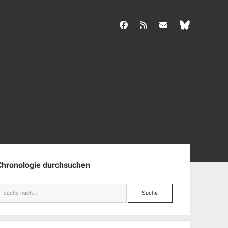
facebook
rss
info@aida-archiv.de
enleiste
Chronologie durchsuchen
Suche