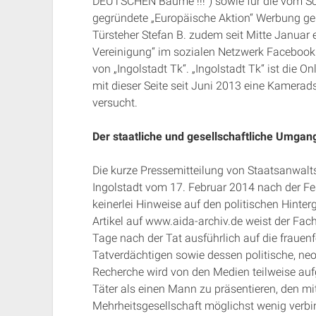
DEUTSCHEN Bäume !!!“) sowie für die vom S
gegründete „Europäische Aktion“ Werbung gem
Türsteher Stefan B. zudem seit Mitte Januar 
Vereinigung“ im sozialen Netzwerk Facebook. 
von „Ingolstadt Tk“. „Ingolstadt Tk“ ist die O
mit dieser Seite seit Juni 2013 eine Kamerad
versucht.
Der staatliche und gesellschaftliche Umga
Die kurze Pressemitteilung von Staatsanwalt
Ingolstadt vom 17. Februar 2014 nach der F
keinerlei Hinweise auf den politischen Hint
Artikel auf www.aida-archiv.de weist der Fac
Tage nach der Tat ausführlich auf die frauenf
Tatverdächtigen sowie dessen politische, neon
Recherche wird von den Medien teilweise auf
Täter als einen Mann zu präsentieren, den m
Mehrheitsgesellschaft möglichst wenig verbind