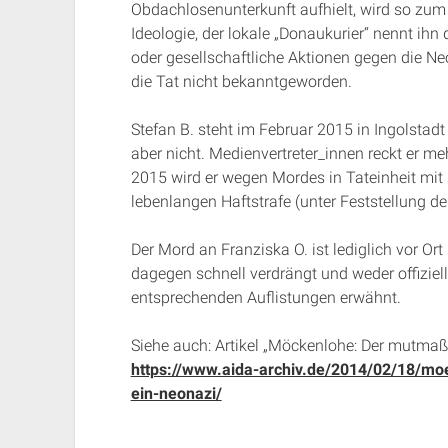
Obdachlosenunterkunft aufhielt, wird so zum Be
Ideologie, der lokale „Donaukurier“ nennt ihn
oder gesellschaftliche Aktionen gegen die N
die Tat nicht bekanntgeworden.
Stefan B. steht im Februar 2015 in Ingolstadt v
aber nicht. Medienvertreter_innen reckt er m
2015 wird er wegen Mordes in Tateinheit mit 
lebenlangen Haftstrafe (unter Feststellung de
Der Mord an Franziska O. ist lediglich vor Or
dagegen schnell verdrängt und weder offiziel
entsprechenden Auflistungen erwähnt.
Siehe auch: Artikel „Möckenlohe: Der mutmaßl
https://www.aida-archiv.de/2014/02/18/mo
ein-neonazi/