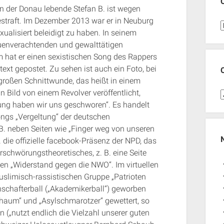
 der Donau lebende Stefan B. ist wegen
straft. Im Dezember 2013 war er in Neuburg
C
ualisiert beleidigt zu haben. In seinem
rauenverachtenden und gewalttätigen
m hat er einen sexistischen Song des Rappers
ext gepostet. Zu sehen ist auch ein Foto, bei
 großen Schnittwunde, das heißt in einem
 Bild von einem Revolver veröffentlicht,
C
tung haben wir uns geschworen“. Es handelt
ongs „Vergeltung“ der deutschen
J
B. neben Seiten wie „Finger weg von unseren
. die offizielle facebook-Präsenz der NPD, das
schwörungstheoretisches, z. B. eine Seite
den „Widerstand gegen die NWO“. Im virtuellen
uslimisch-rassistischen Gruppe „Patrioten
nschafterball („Akademikerball“) geworben
haum“ und „Asylschmarotzer“ gewettert, so
 („nutzt endlich die Vielzahl unserer guten