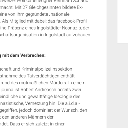
chweizer Holocaustleugner Bernhard Schaub
acht. Mit 27 Gleichgesinnten bildete Ex-
eine von ihm gegründete „nationale
Als Mitglied mit dabei: das facebook-Profil
nline-Präsenz eines Ingolstädter Neonazis, der
schaftsorganisation in Ingolstadt aufzubauen
ng mit dem Verbrechen:
schaft und Kriminalpolizeiinspektion
estnahme des Tatverdächtigen enthält
ergrund des mutmaßlichen Mörders. In einem
hjournalist Robert Andreasch bereits zwei
eindliche und gewalttätige Ideologie des
azistische, Vernetzung hin. Die a.i.d.a.-
gegriffen, jedoch dominiert der Wunsch, den
it den anderen Männern der
et. Dass er sich zuletzt in einer