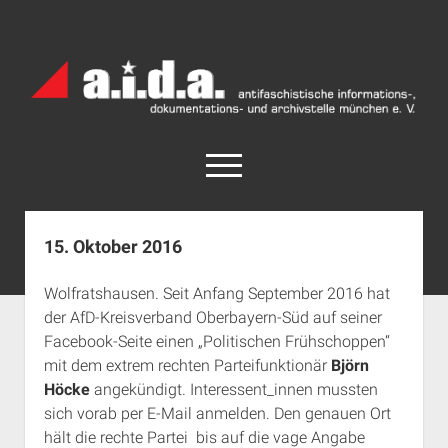
a.i.d.a.
Archiv
München
open
menu
facebook
rss
info@aida-archiv.de
15. Oktober 2016
Home
Wolfratshausen. Seit Anfang September 2016 hat
Aktuelles
der AfD-Kreisverband Oberbayern-Süd auf seiner
open
Termine
Facebook-Seite einen „Politischen Frühschoppen“
dropdown
mit dem extrem rechten Parteifunktionär
Björn
Antifaschistische Termine im Süden
Chronologie
menu
Höcke
angekündigt. Interessent_innen mussten
open
Antifaschistische Termine in München
Das Archiv
sich vorab per E-Mail anmelden. Den genauen Ort
dropdown
Rechte Termine im Süden
a.i.d.a. e. V. unterstützen
Impressum
menu
hält die rechte Partei bis auf die vage Angabe