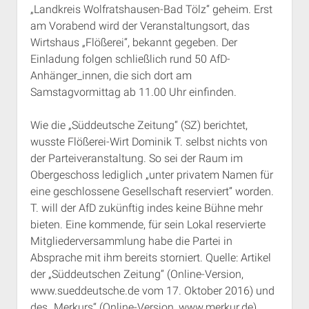
„Landkreis Wolfratshausen-Bad Tölz“ geheim. Erst
Rechte Termine München
Über a.i.d.a.
am Vorabend wird der Veranstaltungsort, das
RSS-Feeds, Twitter & Facebook
Wirtshaus „Flößerei“, bekannt gegeben. Der
Bibliothek
Einladung folgen schließlich rund 50 AfD-
Anhänger_innen, die sich dort am
Kontakt & PGP-Key
Samstagvormittag ab 11.00 Uhr einfinden.
Wie die „Süddeutsche Zeitung“ (SZ) berichtet,
wusste Flößerei-Wirt Dominik T. selbst nichts von
der Parteiveranstaltung. So sei der Raum im
Obergeschoss lediglich „unter privatem Namen für
eine geschlossene Gesellschaft reserviert“ worden.
T. will der AfD zukünftig indes keine Bühne mehr
bieten. Eine kommende, für sein Lokal reservierte
Mitgliederversammlung habe die Partei in
Absprache mit ihm bereits storniert. Quelle: Artikel
der „Süddeutschen Zeitung“ (Online-Version,
www.sueddeutsche.de vom 17. Oktober 2016) und
des „Merkurs“ (Online-Version, www.merkur.de)