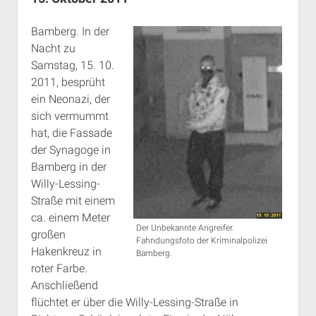
Rechte Termine München
Über a.i.d.a.
Bamberg. In der
RSS-Feeds, Twitter & Facebook
Nacht zu
Bibliothek
Samstag, 15. 10.
Kontakt & PGP-Key
2011, besprüht
ein Neonazi, der
sich vermummt
hat, die Fassade
der Synagoge in
Bamberg in der
Willy-Lessing-
Straße mit einem
ca. einem Meter
Der Unbekannte Angreifer.
großen
Fahndungsfoto der Kriminalpolizei
Hakenkreuz in
Bamberg.
roter Farbe.
Anschließend
flüchtet er über die Willy-Lessing-Straße in