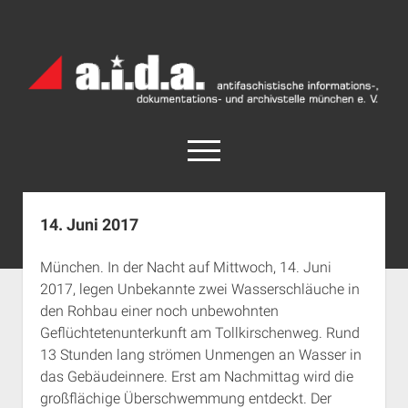
a.i.d.a.
Archiv
München
open
menu
facebook
rss
info@aida-archiv.de
14. Juni 2017
Home
München. In der Nacht auf Mittwoch, 14. Juni
Aktuelles
2017, legen Unbekannte zwei Wasserschläuche in
open
Termine
den Rohbau einer noch unbewohnten
dropdown
Geflüchtetenunterkunft am Tollkirschenweg. Rund
Antifaschistische Termine im Süden
Chronologie
menu
13 Stunden lang strömen Unmengen an Wasser in
open
Antifaschistische Termine in München
Das Archiv
das Gebäudeinnere. Erst am Nachmittag wird die
dropdown
Rechte Termine im Süden
a.i.d.a. e. V. unterstützen
Impressum
menu
großflächige Überschwemmung entdeckt. Der