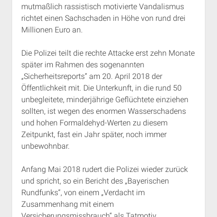
mutmaßlich rassistisch motivierte Vandalismus
Rechte Termine München
Über a.i.d.a.
richtet einen Sachschaden in Höhe von rund drei
RSS-Feeds, Twitter & Facebook
Millionen Euro an.
Bibliothek
Die Polizei teilt die rechte Attacke erst zehn Monate
Kontakt & PGP-Key
später im Rahmen des sogenannten
„Sicherheitsreports“ am 20. April 2018 der
Öffentlichkeit mit. Die Unterkunft, in die rund 50
unbegleitete, minderjährige Geflüchtete einziehen
sollten, ist wegen des enormen Wasserschadens
und hohen Formaldehyd-Werten zu diesem
Zeitpunkt, fast ein Jahr später, noch immer
unbewohnbar.
Anfang Mai 2018 rudert die Polizei wieder zurück
und spricht, so ein Bericht des „Bayerischen
Rundfunks“, von einem „Verdacht im
Zusammenhang mit einem
Versicherungsmissbrauch“ als Tatmotiv.