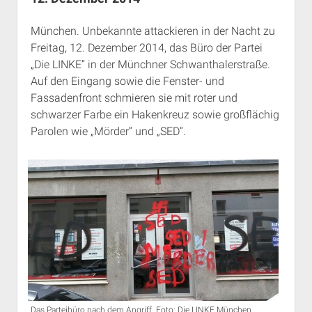
Rechte Termine München
Über a.i.d.a.
München. Unbekannte attackieren in der Nacht zu
RSS-Feeds, Twitter & Facebook
Freitag, 12. Dezember 2014, das Büro der Partei
Bibliothek
„Die LINKE“ in der Münchner Schwanthalerstraße.
Kontakt & PGP-Key
Auf den Eingang sowie die Fenster- und
Fassadenfront schmieren sie mit roter und
schwarzer Farbe ein Hakenkreuz sowie großflächig
Parolen wie „Mörder“ und „SED“.
Das Parteibüro nach dem Angriff. Foto: Die LINKE.München