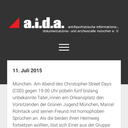
a.i.d.a.
Archiv
München
open
menu
facebook
rss
info@aida-archiv.de
11. Juli 2015
Home
München. Am Abend des Christopher-Street-Days
Aktuelles
(CSD) gegen 19.00 Uhr pöbeln fünf bislang
open
Termine
unbekannte Täter_innen am Orleansplatz den
dropdown
Vorsitzenden der Grünen Jugend München, Marcel
Antifaschistische Termine im Süden
Chronologie
menu
Rohrlack und seinen Freund mit homophoben
open
Antifaschistische Termine in München
Das Archiv
Sprüchen an. Als die beiden ihren Heimweg
dropdown
Rechte Termine im Süden
a.i.d.a. e. V. unterstützen
Impressum
menu
fortsetzen wollten, löst sich Einer aus der Gruppe