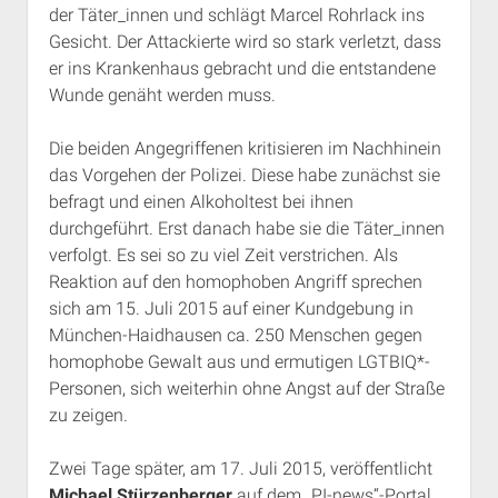
der Täter_innen und schlägt Marcel Rohrlack ins
Rechte Termine München
Über a.i.d.a.
Gesicht. Der Attackierte wird so stark verletzt, dass
RSS-Feeds, Twitter & Facebook
er ins Krankenhaus gebracht und die entstandene
Bibliothek
Wunde genäht werden muss.
Kontakt & PGP-Key
Die beiden Angegriffenen kritisieren im Nachhinein
das Vorgehen der Polizei. Diese habe zunächst sie
befragt und einen Alkoholtest bei ihnen
durchgeführt. Erst danach habe sie die Täter_innen
verfolgt. Es sei so zu viel Zeit verstrichen. Als
Reaktion auf den homophoben Angriff sprechen
sich am 15. Juli 2015 auf einer Kundgebung in
München-Haidhausen ca. 250 Menschen gegen
homophobe Gewalt aus und ermutigen LGTBIQ*-
Personen, sich weiterhin ohne Angst auf der Straße
zu zeigen.
Zwei Tage später, am 17. Juli 2015, veröffentlicht
Michael Stürzenberger
auf dem „PI-news“-Portal