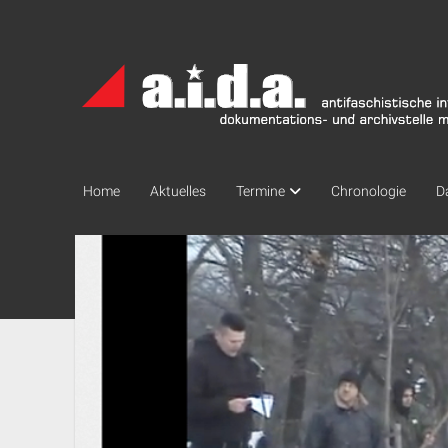
a.i.d.a.
Archiv
München
Home
Aktuelles
Termine
Chronologie
D