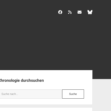
facebook
rss
info@aida-archiv.de
enleiste
Chronologie durchsuchen
Suche