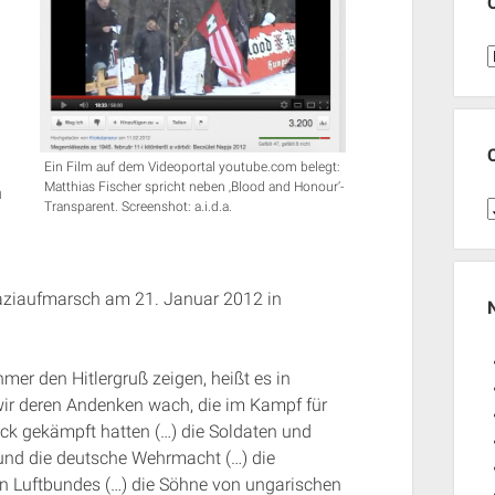
C
Ein Film auf dem Videoportal youtube.com belegt:
Matthias Fischer spricht neben ‚Blood and Honour‘-
n
C
Transparent. Screenshot: a.i.d.a.
J
aziaufmarsch am 21. Januar 2012 in
mer den Hitlergruß zeigen, heißt es in
wir deren Andenken wach, die im Kampf für
ck gekämpft hatten (…) die Soldaten und
 und die deutsche Wehrmacht (…) die
hen Luftbundes (…) die Söhne von ungarischen