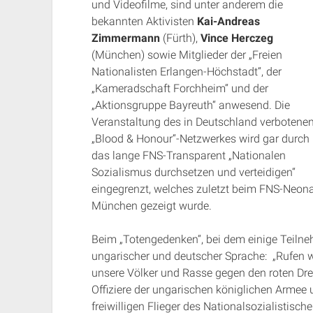
und Videofilme, sind unter anderem die
bekannten Aktivisten
Kai-Andreas
Zimmermann
(Fürth),
Vince Herczeg
(München) sowie Mitglieder der „Freien
Nationalisten Erlangen-Höchstadt“, der
„Kameradschaft Forchheim“ und der
„Aktionsgruppe Bayreuth“ anwesend. Die
Veranstaltung des in Deutschland verbotene
„Blood & Honour“-Netzwerkes wird gar durch
das lange FNS-Transparent „Nationalen
Sozialismus durchsetzen und verteidigen“
eingegrenzt, welches zuletzt beim FNS-Neon
München gezeigt wurde.
Beim „Totengedenken“, bei dem einige Teilneh
ungarischer und deutscher Sprache: „Rufen 
unsere Völker und Rasse gegen den roten Dre
Offiziere der ungarischen königlichen Armee
freiwilligen Flieger des Nationalsozialistisc