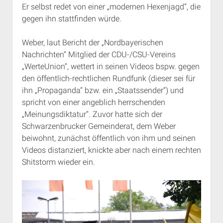
Er selbst redet von einer „modernen Hexenjagd“, die
Rechte Termine München
Über a.i.d.a.
gegen ihn stattfinden würde.
RSS-Feeds, Twitter & Facebook
Bibliothek
Weber, laut Bericht der „Nordbayerischen
Nachrichten“ Mitglied der CDU-/CSU-Vereins
Kontakt & PGP-Key
„WerteUnion“, wettert in seinen Videos bspw. gegen
den öffentlich-rechtlichen Rundfunk (dieser sei für
ihn „Propaganda“ bzw. ein „Staatssender“) und
spricht von einer angeblich herrschenden
„Meinungsdiktatur“. Zuvor hatte sich der
Schwarzenbrucker Gemeinderat, dem Weber
beiwohnt, zunächst öffentlich von ihm und seinen
Videos distanziert, knickte aber nach einem rechten
Shitstorm wieder ein.