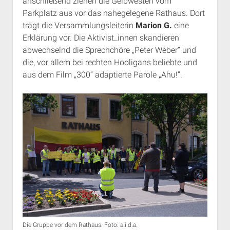
anschließend ziehen die Gelbwesten vom
Parkplatz aus vor das nahegelegene Rathaus. Dort
trägt die Versammlungsleiterin
Marion G.
eine
Erklärung vor. Die Aktivist_innen skandieren
abwechselnd die Sprechchöre „Peter Weber“ und
die, vor allem bei rechten Hooligans beliebte und
aus dem Film „300“ adaptierte Parole „Ahu!“.
Die Gruppe vor dem Rathaus. Foto: a.i.d.a.