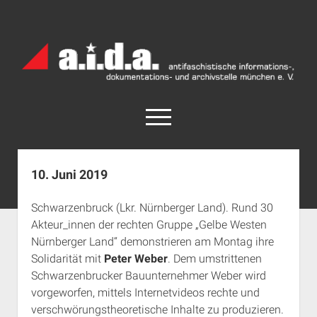
a.i.d.a.
Archiv
München
open
menu
facebook
rss
info@aida-archiv.de
10. Juni 2019
Home
Schwarzenbruck (Lkr. Nürnberger Land). Rund 30
Aktuelles
Akteur_innen der rechten Gruppe „Gelbe Westen
open
Termine
Nürnberger Land“ demonstrieren am Montag ihre
dropdown
Solidarität mit
Peter Weber
. Dem umstrittenen
Antifaschistische Termine im Süden
Chronologie
menu
Schwarzenbrucker Bauunternehmer Weber wird
open
Antifaschistische Termine in München
Das Archiv
vorgeworfen, mittels Internetvideos rechte und
dropdown
Rechte Termine im Süden
a.i.d.a. e. V. unterstützen
Impressum
menu
verschwörungstheoretische Inhalte zu produzieren.