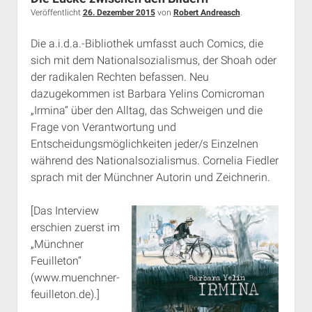
Rechte Termine München
Über a.i.d.a.
Veröffentlicht
26. Dezember 2015
von
Robert Andreasch
.
RSS-Feeds, Twitter & Facebook
Die a.i.d.a.-Bibliothek umfasst auch Comics, die
Bibliothek
sich mit dem Nationalsozialismus, der Shoah oder
der radikalen Rechten befassen. Neu
Kontakt & PGP-Key
dazugekommen ist Barbara Yelins Comicroman
„Irmina“ über den Alltag, das Schweigen und die
Frage von Verantwortung und
Entscheidungsmöglichkeiten jeder/s Einzelnen
während des Nationalsozialismus. Cornelia Fiedler
sprach mit der Münchner Autorin und Zeichnerin.
[Das Interview
erschien zuerst im
„Münchner
Feuilleton“
(www.muenchner-
feuilleton.de).]