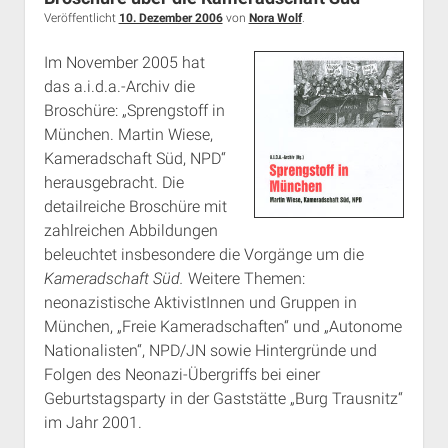
Rechte Termine München
Über a.i.d.a.
Veröffentlicht
10. Dezember 2006
von
Nora Wolf
.
RSS-Feeds, Twitter & Facebook
Im November 2005 hat
Bibliothek
das a.i.d.a.-Archiv die
Broschüre: „Sprengstoff in
Kontakt & PGP-Key
München. Martin Wiese,
Kameradschaft Süd, NPD“
herausgebracht. Die
detailreiche Broschüre mit
zahlreichen Abbildungen
beleuchtet insbesondere die Vorgänge um die
Kameradschaft Süd.
Weitere Themen:
neonazistische AktivistInnen und Gruppen in
München, „Freie Kameradschaften“ und „Autonome
Nationalisten“, NPD/JN sowie Hintergründe und
Folgen des Neonazi-Übergriffs bei einer
Geburtstagsparty in der Gaststätte „Burg Trausnitz“
im Jahr 2001.