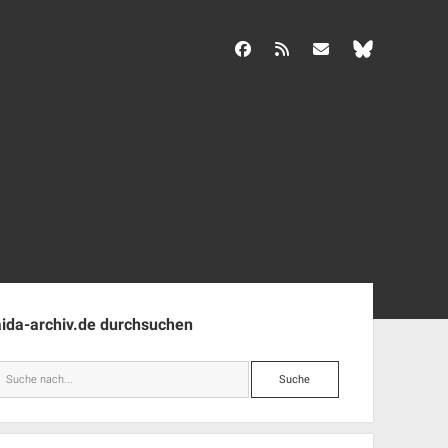
facebook
rss
info@aida-archiv.de
enleiste
aida-archiv.de durchsuchen
Suche