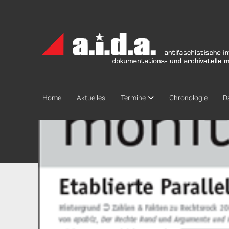
a.i.d.a.
Archiv
München
Home
Aktuelles
Termine
Chronologie
D