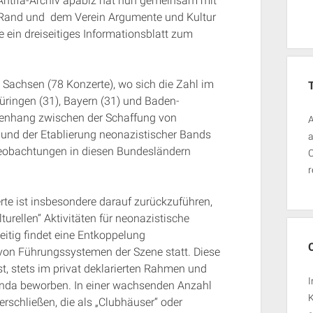
 Antifa-Archiv apabiz hat nun gemeinsam mit
te Rand und dem Verein Argumente und Kultur
e ein dreiseitiges Informationsblatt zum
 Sachsen (78 Konzerte), wo sich die Zahl im
üringen (31), Bayern (31) und Baden-
enhang zwischen der Schaffung von
A
und der Etablierung neonazistischer Bands
a
eobachtungen in diesen Bundesländern
O
r
rte ist insbesondere darauf zurückzuführen,
turellen“ Aktivitäten für neonazistische
itig findet eine Entkoppelung
von Führungssystemen der Szene statt. Diese
t, stets im privat deklarierten Rahmen und
I
nda beworben. In einer wachsenden Anzahl
rschließen, die als „Clubhäuser“ oder