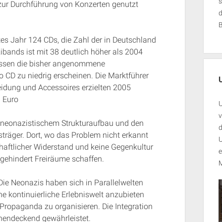
s
zur Durchführung von Konzerten genutzt
es Jahr 124 CDs, die Zahl der in Deutschland
ands ist mit 38 deutlich höher als 2004
lassen die bisher angenommene
 CD zu niedrig erscheinen. Die Marktführer
eidung und Accessoires erzielten 2005
 Euro
U
v
 neonazistischem Strukturaufbau und den
d
träger. Dort, wo das Problem nicht erkannt
U
chaftlicher Widerstand und keine Gegenkultur
e
ngehindert Freiräume schaffen.
M
Die Neonazis haben sich in Parallelwelten
ine kontinuierliche Erlebniswelt anzubieten
ropaganda zu organisieren. Die Integration
hendeckend gewährleistet.