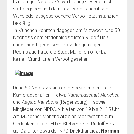
Hamburger Neonazi-Anwalts Jürgen Rieger nicht
Rechte Termine München
Über a.i.d.a.
stattgegeben und damit das vom Landratsamt
RSS-Feeds, Twitter & Facebook
Wunsiedel ausgesprochene Verbot letztinstanzlich
bestätigt.
Bibliothek
In München konnten dagegen am Mittwoch rund 50
Kontakt & PGP-Key
Neonazis dem Nationalsozialisten Rudolf Heß
ungehindert gedenken. Trotz der günstigen
Rechtslage hatte die Stadt München offenbar
keinen Grund für ein Verbot gesehen.
Rund 50 Neonazis aus dem Spektrum der Freien
Kameradschaften – etwa
Kameradschaft München
und
Asgard Ratisbona
(Regensburg) – sowie
Mitglieder von NPD/JN hielten von 19 bis 21.15 Uhr
am Münchner Marienplatz eine Mahnwache zum
Gedenken an den Hitler-Stellvertreter Rudolf Heß
ab. Darunter etwa der NPD-Direktkandidat
Norman