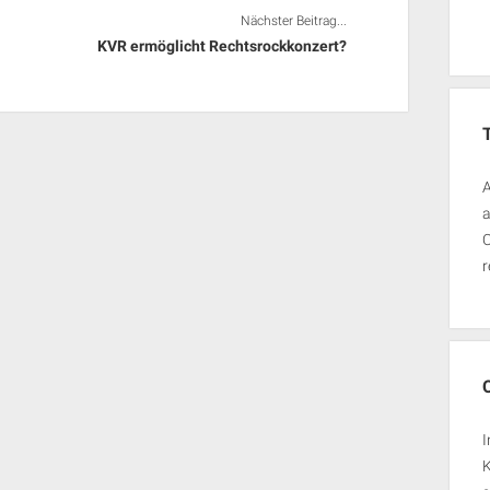
Nächster Beitrag...
KVR ermöglicht Rechtsrockkonzert?
A
a
O
r
I