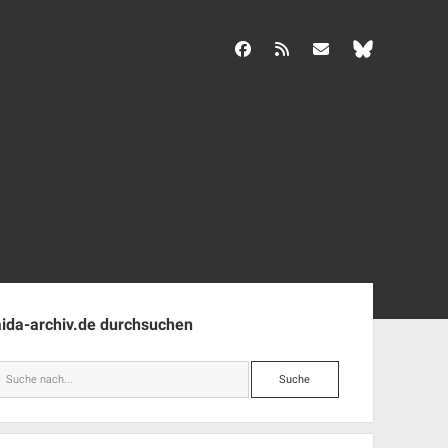
facebook
rss
info@aida-archiv.de
enleiste
aida-archiv.de durchsuchen
Suche