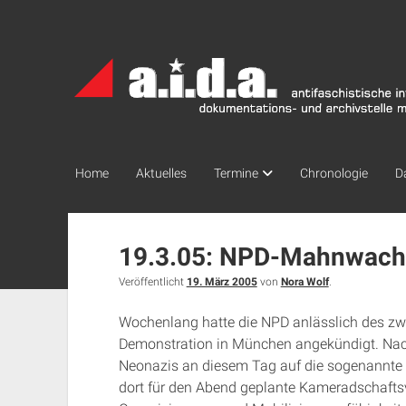
a.i.d.a.
Archiv
München
Home
Aktuelles
Termine
Chronologie
D
19.3.05: NPD-Mahnwache
Veröffentlicht
19. März 2005
von
Nora Wolf
.
Wochenlang hatte die NPD anlässlich des zwe
Demonstration in München angekündigt. Nach
Neonazis an diesem Tag auf die sogenannte
dort für den Abend geplante Kameradschaftsve