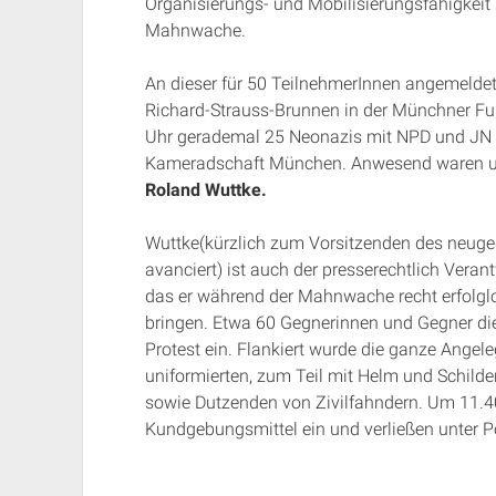
Organisierungs- und Mobilisierungsfähigkeit 
Mahnwache.
An dieser für 50 TeilnehmerInnen angemelde
Richard-Strauss-Brunnen in der Münchner Fu
Uhr gerademal 25 Neonazis mit NPD und JN 
Kameradschaft München. Anwesend waren u
Roland Wuttke.
Wuttke(kürzlich zum Vorsitzenden des neu
avanciert) ist auch der presserechtlich Verant
das er während der Mahnwache recht erfolgl
bringen. Etwa 60 Gegnerinnen und Gegner d
Protest ein. Flankiert wurde die ganze Ange
uniformierten, zum Teil mit Helm und Schilde
sowie Dutzenden von Zivilfahndern. Um 11.40 
Kundgebungsmittel ein und verließen unter Po