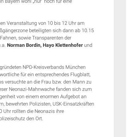
in Bayern wohl „nur“ noch für eine
ten Veranstaltung von 10 bis 12 Uhr am
ßgängerzone beteiligten sich dann ab 10.15
Fahnen, sowie Transparenten der
.a.
Norman Bordin, Hayo Klettenhofer
und
gegründeten NPD-Kreisverbands München
wortliche für ein entsprechendes Flugblatt,
os versuchte an die Frau bzw. den Mann zu
ieser Neonazi-Mahnwache fanden sich zum
legenheit von einem enormen Aufgebot an
rn, bewehrten Polizisten, USK-Einsatzkräften
Uhr rollten die Neonazis ihre
lizeischutz den Ort.