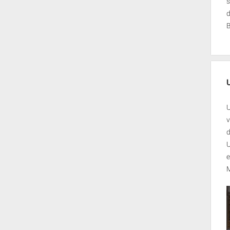
s
U
v
d
U
e
M