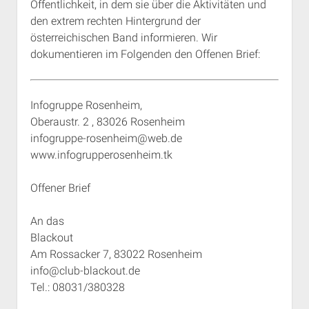
Öffentlichkeit, in dem sie über die Aktivitäten und
Rechte Termine München
Über a.i.d.a.
den extrem rechten Hintergrund der
RSS-Feeds, Twitter & Facebook
österreichischen Band informieren.
Wir
dokumentieren im Folgenden den Offenen Brief:
Bibliothek
Kontakt & PGP-Key
Infogruppe Rosenheim,
Oberaustr. 2 , 83026 Rosenheim
infogruppe-rosenheim@web.de
www.infogrupperosenheim.tk
Offener Brief
An das
Blackout
Am Rossacker 7, 83022 Rosenheim
info@club-blackout.de
Tel.: 08031/380328