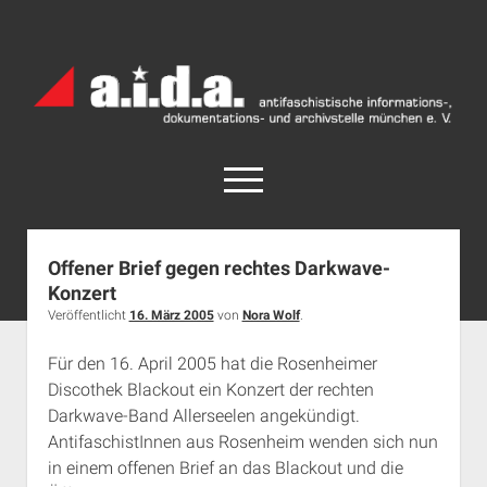
a.i.d.a.
Archiv
München
open
menu
facebook
rss
info@aida-archiv.de
Offener Brief gegen rechtes Darkwave-
Konzert
Home
Veröffentlicht
16. März 2005
von
Nora Wolf
.
Aktuelles
Für den 16. April 2005 hat die Rosenheimer
open
Termine
dropdown
Discothek Blackout ein Konzert der rechten
Antifaschistische Termine im Süden
Chronologie
menu
Darkwave-Band Allerseelen angekündigt.
open
Antifaschistische Termine in München
Das Archiv
AntifaschistInnen aus Rosenheim wenden sich nun
dropdown
in einem offenen Brief an das Blackout und die
Rechte Termine im Süden
a.i.d.a. e. V. unterstützen
Impressum
menu