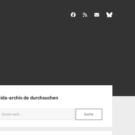
facebook
rss
info@aida-archiv.de
enleiste
aida-archiv.de durchsuchen
Suche