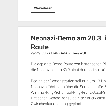
Kurzbericht
Weiterlesen
von
der
Neonazi-
Demo
Neonazi-Demo am 20.3. 
in
München
Route
Veröffentlicht
15. März 2004
von
Nora Wolf
.
Die geplante Demo-Route von historischen 
die Neonazis beim KVR nicht durchsetzen kö
Beginn der Demonstration soll nun um 13 Uh
Neonazis führt dann über die Sonnenstraße, S
Wimmer-Ring/Scharnagl-Ring/Franz-Josef-St
Britischen Generalkonsulat in der Buerkleinst
Zwischenkundgebung geplant.