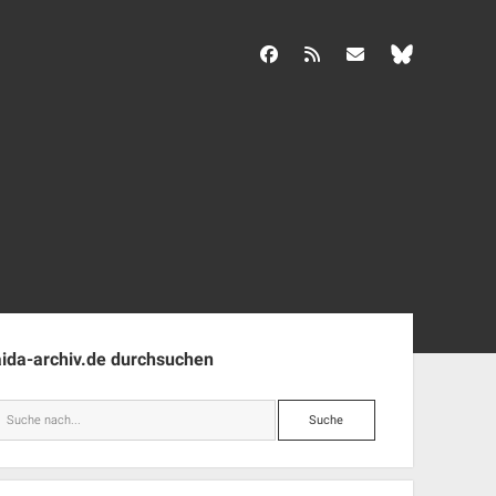
facebook
rss
info@aida-archiv.de
enleiste
aida-archiv.de durchsuchen
Suche