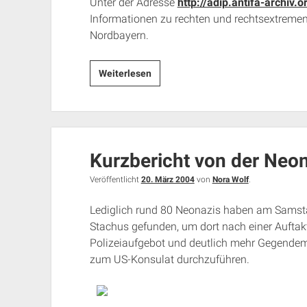
Unter der Adresse
http://adip.antifa-archiv.o
Informationen zu rechten und rechtsextreme
Nordbayern.
adip
Weiterlesen
im
Internet
Kurzbericht von der Ne
Veröffentlicht
20. März 2004
von
Nora Wolf
.
Lediglich rund 80 Neonazis haben am Sams
Stachus gefunden, um dort nach einer Auft
Polizeiaufgebot und deutlich mehr Gegende
zum US-Konsulat durchzuführen.