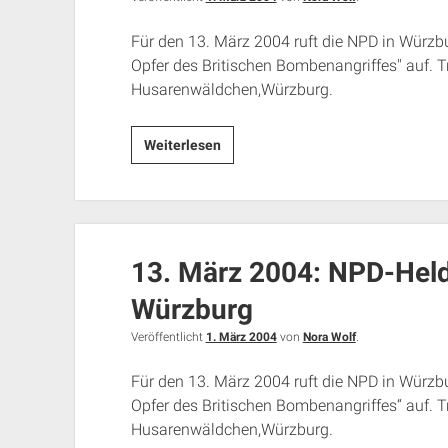
Für den 13. März 2004 ruft die NPD in Wür
Opfer des Britischen Bombenangriffes" auf. T
Husarenwäldchen,Würzburg.
13.
Weiterlesen
März
2004:
NPD-
Heldengedenken
13. März 2004: NPD-Hel
in
Würzburg
Würzburg
Veröffentlicht
1. März 2004
von
Nora Wolf
.
Für den 13. März 2004 ruft die NPD in Wür
Opfer des Britischen Bombenangriffes“ auf. T
Husarenwäldchen,Würzburg.