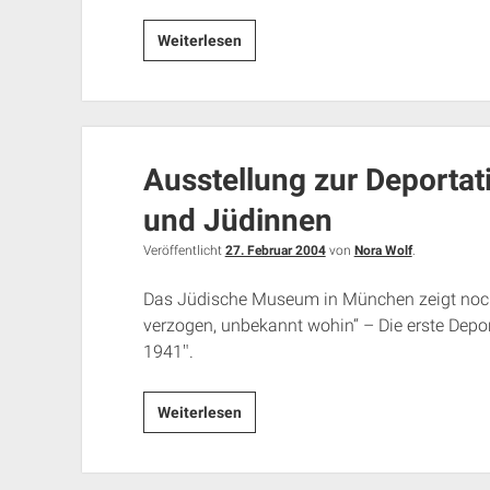
13.
Weiterlesen
März
2004:
NPD-
Heldengedenken
Ausstellung zur Deporta
in
Würzburg
und Jüdinnen
Veröffentlicht
27. Februar 2004
von
Nora Wolf
.
Das Jüdische Museum in München zeigt noch 
verzogen, unbekannt wohin“ – Die erste Dep
1941″.
Ausstellung
Weiterlesen
zur
Deportation