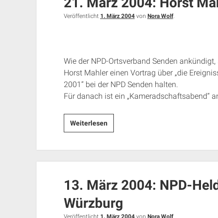
21. März 2004: Horst Ma
der
Veröffentlicht
1. März 2004
von
Nora Wolf
.
Festhalle
Senden
Wie der NPD-Ortsverband Senden ankündigt, 
Horst Mahler einen Vortrag über „die Ereigni
2001“ bei der NPD Senden halten.
Für danach ist ein „Kameradschaftsabend“ a
21.
Weiterlesen
März
2004:
Horst
Mahler
13. März 2004: NPD-Hel
in
Senden
Würzburg
Veröffentlicht
1. März 2004
von
Nora Wolf
.