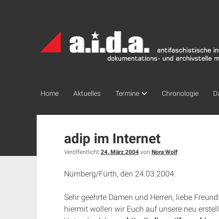
a.i.d.a.
Archiv
München
Home
Aktuelles
Termine
Chronologie
D
a.i.d.a.
adip im Internet
Archiv
Veröffentlicht
24. März 2004
von
Nora Wolf
.
München
Nürnberg/Fürth, den 24.03.2004.
Posts
Sehr geehrte Damen und Herren, liebe Freund
hiermit wollen wir Euch auf unsere neu erst