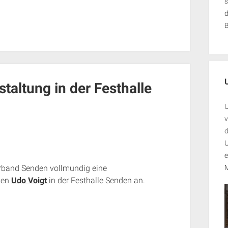
s
taltung in der Festhalle
U
v
d
U
e
erband Senden vollmundig eine
M
den
Udo Voigt
in der Festhalle Senden an.