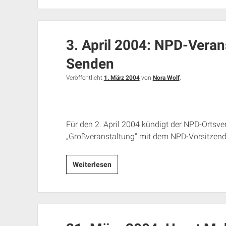
2004:
NPD-
Veranstaltung
3. April 2004: NPD-Verans
in
der
Senden
Festhalle
Senden
Veröffentlicht
1. März 2004
von
Nora Wolf
.
Für den 2. April 2004 kündigt der NPD-Ortsv
„Großveranstaltung“ mit dem NPD-Vorsitzen
3.
Weiterlesen
April
2004:
NPD-
Veranstaltung
in