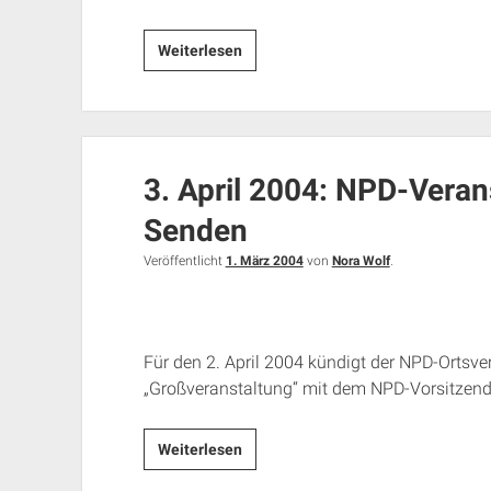
Neonazi-
Weiterlesen
Demo
am
20.3.
in
3. April 2004: NPD-Verans
München:
Neue
Senden
Demo-
Route
Veröffentlicht
1. März 2004
von
Nora Wolf
.
Für den 2. April 2004 kündigt der NPD-Ortsv
„Großveranstaltung“ mit dem NPD-Vorsitzen
3.
Weiterlesen
April