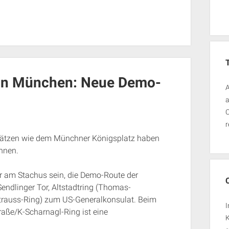
in München: Neue Demo-
A
a
O
r
Plätzen wie dem Münchner Königsplatz haben
nnen.
r am Stachus sein, die Demo-Route der
endlinger Tor, Altstadtring (Thomas-
rauss-Ring) zum US-Generalkonsulat. Beim
I
raße/K-Scharnagl-Ring ist eine