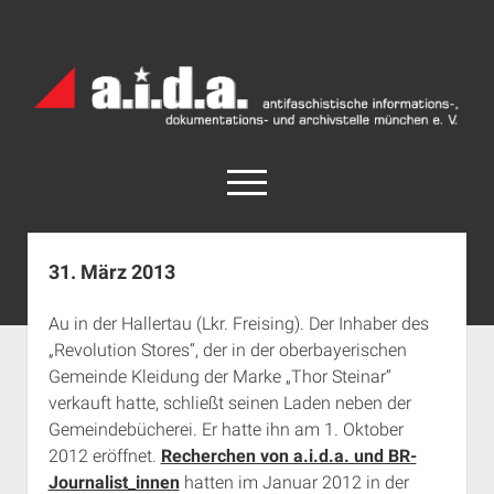
a.i.d.a.
Archiv
München
open
menu
facebook
rss
info@aida-archiv.de
31. März 2013
Home
Au in der Hallertau (Lkr. Freising). Der Inhaber des
Aktuelles
„Revolution Stores“, der in der oberbayerischen
open
Termine
Gemeinde Kleidung der Marke „Thor Steinar“
dropdown
verkauft hatte, schließt seinen Laden neben der
Antifaschistische Termine im Süden
Chronologie
menu
Gemeindebücherei. Er hatte ihn am 1. Oktober
open
Antifaschistische Termine in München
Das Archiv
2012 eröffnet.
Recherchen von a.i.d.a. und BR-
dropdown
Rechte Termine im Süden
a.i.d.a. e. V. unterstützen
Impressum
menu
Journalist_innen
hatten im Januar 2012 in der