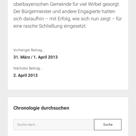
oberbayerischen Gemeinde für viel Wirbel gesorgt.
Rechte Termine München
Über a.i.d.a.
Der Bürgermeister und andere Engagierte hatten
RSS-Feeds, Twitter & Facebook
sich daraufhin – mit Erfolg, wie sich nun zeigt – für
Bibliothek
eine rasche Schließung eingesetzt.
Kontakt & PGP-Key
Vorheriger Beitrag...
31. März / 1. April 2013
Nächster Beitrag...
2. April 2013
Seitenleiste
Chronologie durchsuchen
Suche