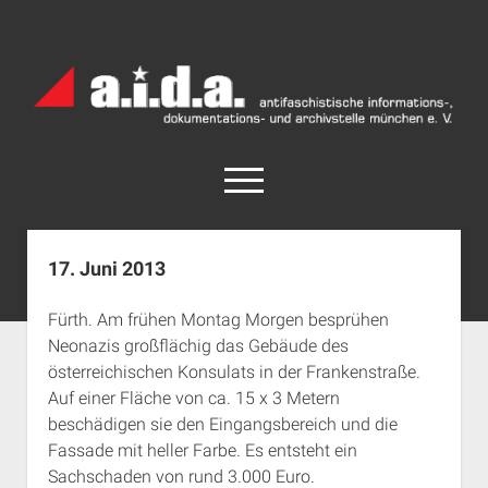
a.i.d.a.
Archiv
München
open
menu
facebook
rss
info@aida-archiv.de
17. Juni 2013
Home
Fürth. Am frühen Montag Morgen besprühen
Aktuelles
Neonazis großflächig das Gebäude des
open
Termine
österreichischen Konsulats in der Frankenstraße.
dropdown
Auf einer Fläche von ca. 15 x 3 Metern
Antifaschistische Termine im Süden
Chronologie
menu
beschädigen sie den Eingangsbereich und die
open
Antifaschistische Termine in München
Das Archiv
Fassade mit heller Farbe. Es entsteht ein
dropdown
Rechte Termine im Süden
a.i.d.a. e. V. unterstützen
Impressum
menu
Sachschaden von rund 3.000 Euro.