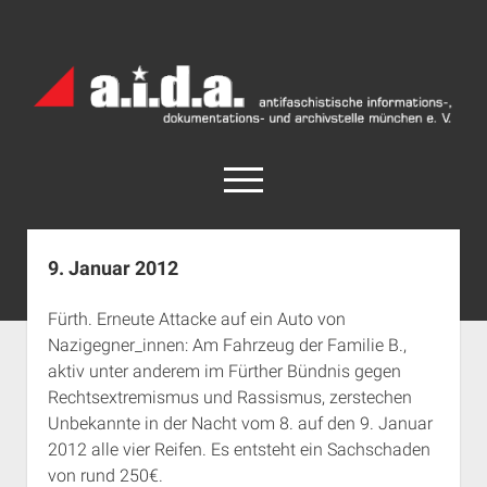
a.i.d.a.
Archiv
München
open
menu
facebook
rss
info@aida-archiv.de
9. Januar 2012
Home
Fürth. Erneute Attacke auf ein Auto von
Aktuelles
Nazigegner_innen: Am Fahrzeug der Familie B.,
open
Termine
aktiv unter anderem im Fürther Bündnis gegen
dropdown
Rechtsextremismus und Rassismus, zerstechen
Antifaschistische Termine im Süden
Chronologie
menu
Unbekannte in der Nacht vom 8. auf den 9. Januar
open
Antifaschistische Termine in München
Das Archiv
2012 alle vier Reifen. Es entsteht ein Sachschaden
dropdown
Rechte Termine im Süden
a.i.d.a. e. V. unterstützen
Impressum
menu
von rund 250€.