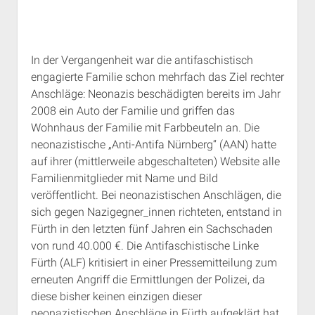
Rechte Termine München
Über a.i.d.a.
RSS-Feeds, Twitter & Facebook
Bibliothek
In der Vergangenheit war die antifaschistisch
engagierte Familie schon mehrfach das Ziel rechter
Kontakt & PGP-Key
Anschläge: Neonazis beschädigten bereits im Jahr
2008 ein Auto der Familie und griffen das
Wohnhaus der Familie mit Farbbeuteln an. Die
neonazistische „Anti-Antifa Nürnberg“ (AAN) hatte
auf ihrer (mittlerweile abgeschalteten) Website alle
Familienmitglieder mit Name und Bild
veröffentlicht. Bei neonazistischen Anschlägen, die
sich gegen Nazigegner_innen richteten, entstand in
Fürth in den letzten fünf Jahren ein Sachschaden
von rund 40.000 €. Die Antifaschistische Linke
Fürth (ALF) kritisiert in einer Pressemitteilung zum
erneuten Angriff die Ermittlungen der Polizei, da
diese bisher keinen einzigen dieser
neonazistischen Anschläge in Fürth aufgeklärt hat.