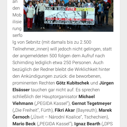
an
den
Mob
ilisie
rung
serfo
lg von Sebnitz (mit damals bis zu 2.500
Teilnehmer_innen) will jedoch nicht gelingen, statt
der angemeldeten 500 folgen dem Aufruf nach
Schirnding lediglich etwa 250 Personen. Auch
bezüglich der Redner bleibt die Wirklichkeit hinter
den Ankündigungen zurück: die beworbenen,
prominenten Rechten
Götz Kubitschek
und
Jürgen
Elsässer
tauchen gar nicht auf. Es sprechen
schließlich der Hauptorganisator
Michael
Viehmann
(„PEGIDA Kassel“),
Gernot Tegetmeyer
(„Die Freiheit“, Fürth),
Fikri Akar
(Bayreuth),
Marek
Černoch
(„Úsvit – Národní Koalice“, Tschechien),
Mario Beck
(„PEGIDA Kassel“),
Ignaz Bearth
(„DPS