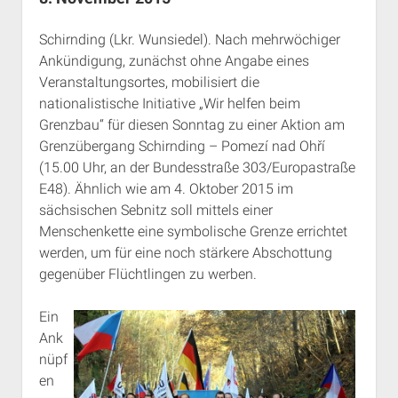
Rechte Termine München
Über a.i.d.a.
Schirnding (Lkr. Wunsiedel). Nach mehrwöchiger
RSS-Feeds, Twitter & Facebook
Ankündigung, zunächst ohne Angabe eines
Bibliothek
Veranstaltungsortes, mobilisiert die
Kontakt & PGP-Key
nationalistische Initiative „Wir helfen beim
Grenzbau“ für diesen Sonntag zu einer Aktion am
Grenzübergang Schirnding – Pomezí nad Ohří
(15.00 Uhr, an der Bundesstraße 303/Europastraße
E48). Ähnlich wie am 4. Oktober 2015 im
sächsischen Sebnitz soll mittels einer
Menschenkette eine symbolische Grenze errichtet
werden, um für eine noch stärkere Abschottung
gegenüber Flüchtlingen zu werben.
Ein
Ank
nüpf
en