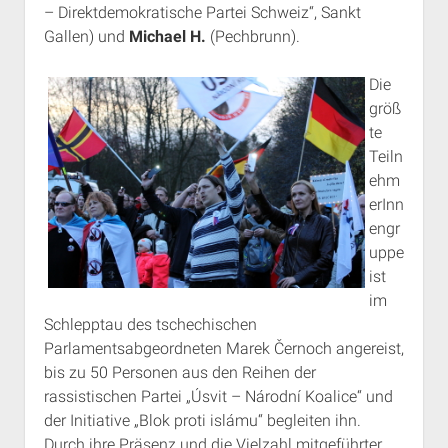
– Direktdemokratische Partei Schweiz“, Sankt
Gallen) und
Michael H.
(Pechbrunn).
Die
größ
te
Teiln
ehm
erInn
engr
uppe
ist
im
Schlepptau des tschechischen
Parlamentsabgeordneten Marek Černoch angereist,
bis zu 50 Personen aus den Reihen der
rassistischen Partei „Úsvit – Národní Koalice“ und
der Initiative „Blok proti islámu“ begleiten ihn.
Durch ihre Präsenz und die Vielzahl mitgeführter