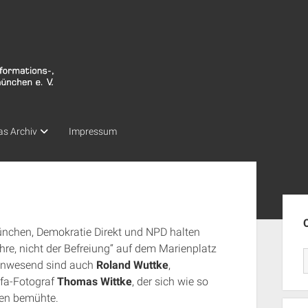
as Archiv
Impressum
Seit
chen, Demokratie Direkt und NPD halten
e, nicht der Befreiung“ auf dem Marienplatz
anwesend sind auch
Roland Wuttke
,
ifa-Fotograf
Thomas Wittke
, der sich wie so
en bemühte.