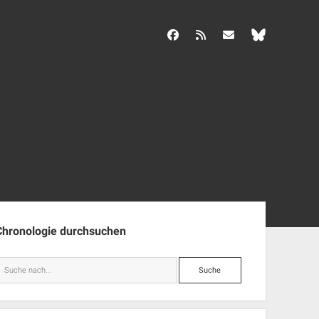
facebook
rss
info@aida-archiv.de
enleiste
Chronologie durchsuchen
Suche