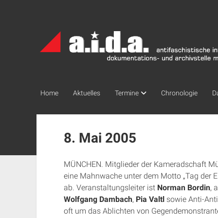
a.i.d.a.
Archiv
München
Home
Aktuelles
Termine
Chronologie
D
8. Mai 2005
MÜNCHEN. Mitglieder der Kameradschaft Mün
eine Mahnwache unter dem Motto „Tag der Ehr
ab. Veranstaltungsleiter ist
Norman Bordin
, 
Wolfgang Dambach
,
Pia Valtl
sowie Anti-Ant
oft um das Ablichten von Gegendemonstrant