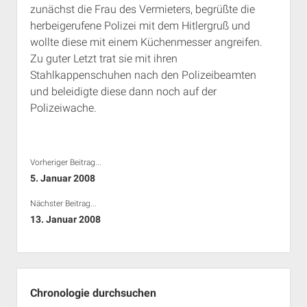
zunächst die Frau des Vermieters, begrüßte die
Rechte Termine München
Über a.i.d.a.
herbeigerufene Polizei mit dem Hitlergruß und
RSS-Feeds, Twitter & Facebook
wollte diese mit einem Küchenmesser angreifen.
Bibliothek
Zu guter Letzt trat sie mit ihren
Stahlkappenschuhen nach den Polizeibeamten
Kontakt & PGP-Key
und beleidigte diese dann noch auf der
Polizeiwache.
Vorheriger Beitrag...
5. Januar 2008
Nächster Beitrag...
13. Januar 2008
Seitenleiste
Chronologie durchsuchen