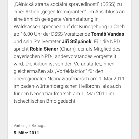
„Dělnická strana sociální spravedlnosti“ (DSSS) zu
Rechte Termine München
Über a.i.d.a.
einer Aktion „gegen Immigranten“. Im Anschluss an
RSS-Feeds, Twitter & Facebook
eine ähnlich gelagerte Veranstaltung in
Bibliothek
Waldsassen sprechen auf der Kundgebung in Cheb
ab 16.00 Uhr der DSSS-Vorsitzende
Tomáš Vandas
Kontakt & PGP-Key
und sein Stellvertreter
Jiří Štěpánek
. Für die NPD
spricht
Robin Siener
(Cham), der als Mitglied des
bayerischen NPD-Landesvorstandes vorgestellt
wird. Die Aktion ist von den Veranstalter_innen
gleichermaßen als „Vorfeldaktion“ für den
überregionalen Neonaziaufmarsch am 1. Mai 2011
im baden-württembergischen Heilbronn als auch
für den Neonaziaufmarsch am 1. Mai 2011 im
tschechischen Brno gedacht.
Vorheriger Beitrag...
5. März 2011