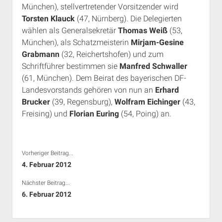
München), stellvertretender Vorsitzender wird
Rechte Termine München
Über a.i.d.a.
Torsten Klauck
(47, Nürnberg). Die Delegierten
RSS-Feeds, Twitter & Facebook
wählen als Generalsekretär
Thomas Weiß
(53,
Bibliothek
München), als Schatzmeisterin
Mirjam-Gesine
Grabmann
(32, Reichertshofen) und zum
Kontakt & PGP-Key
Schriftführer bestimmen sie
Manfred Schwaller
(61, München). Dem Beirat des bayerischen DF-
Landesvorstands gehören von nun an
Erhard
Brucker
(39, Regensburg),
Wolfram Eichinger
(43,
Freising) und
Florian Euring
(54, Poing) an.
Vorheriger Beitrag...
4. Februar 2012
Nächster Beitrag...
6. Februar 2012