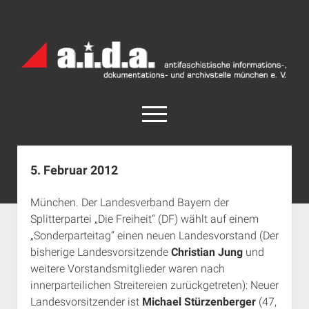
a.i.d.a.
Archiv
München
open
menu
facebook
rss
info@aida-archiv.de
5. Februar 2012
Home
München. Der Landesverband Bayern der
Aktuelles
Splitterpartei „Die Freiheit“ (DF) wählt auf einem
open
Termine
„Sonderparteitag“ einen neuen Landesvorstand (Der
dropdown
bisherige Landesvorsitzende
Christian Jung
und
Antifaschistische Termine im Süden
Chronologie
menu
weitere Vorstandsmitglieder waren nach
open
Antifaschistische Termine in München
Das Archiv
innerparteilichen Streitereien zurückgetreten): Neuer
dropdown
Rechte Termine im Süden
a.i.d.a. e. V. unterstützen
Impressum
menu
Landesvorsitzender ist
Michael Stürzenberger
(47,