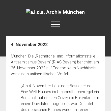
a.i.d.a.
Archiv
open
München
menu
facebook
rss
info@aida-archiv.de
4. November 2022
Home
München. Die „Recherche- und Informationsstelle
Aktuelles
Antisemitismus Bayern“ (RIAS Bayern) berichtet am
open
Termine
25. November 2022 auf Facebook im Nachhinein
dropdown
von einem antisemitischen Vorfall:
Antifaschistische Termine im Süden
Chronologie
menu
open
Antifaschistische Termine in München
Das Archiv
„Am 4. November fiel einem Besucher des
dropdown
Rechte Termine im Süden
a.i.d.a. e. V. unterstützen
Impressum
menu
Eine-Welt-Hauses im Umsonstbücherregal ein
Buch auf, auf dessen Cover ein Hakenkreuz in
Rechte Termine München
Über a.i.d.a.
einem Davidstern abgebildet war. Der Titel
RSS-Feeds, Twitter & Facebook
des persischen Buches wurde mit einer