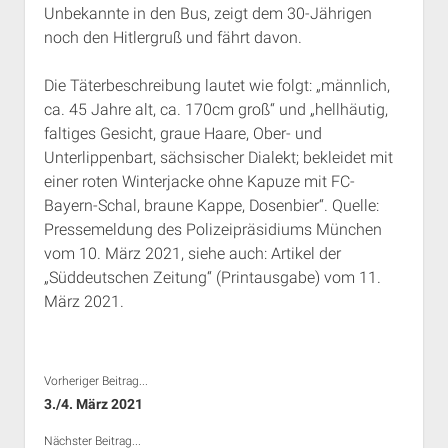
Unbekannte in den Bus, zeigt dem 30-Jährigen
Rechte Termine München
Über a.i.d.a.
noch den Hitlergruß und fährt davon.
RSS-Feeds, Twitter & Facebook
Bibliothek
Die Täterbeschreibung lautet wie folgt: „männlich,
ca. 45 Jahre alt, ca. 170cm groß“ und „hellhäutig,
Kontakt & PGP-Key
faltiges Gesicht, graue Haare, Ober- und
Unterlippenbart, sächsischer Dialekt; bekleidet mit
einer roten Winterjacke ohne Kapuze mit FC-
Bayern-Schal, braune Kappe, Dosenbier“. Quelle:
Pressemeldung des Polizeipräsidiums München
vom 10. März 2021, siehe auch: Artikel der
„Süddeutschen Zeitung“ (Printausgabe) vom 11.
März 2021.
Vorheriger Beitrag...
3./4. März 2021
Nächster Beitrag...