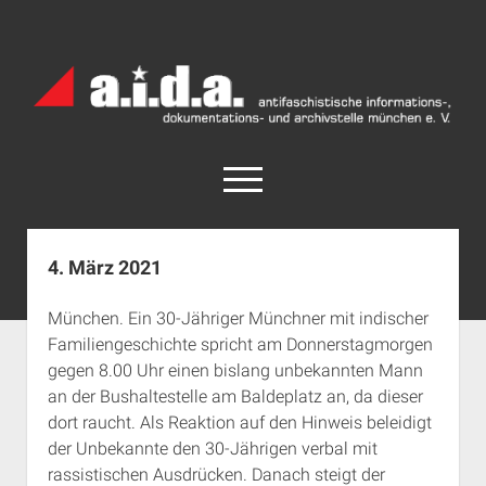
a.i.d.a.
Archiv
München
open
menu
facebook
rss
info@aida-archiv.de
4. März 2021
Home
München. Ein 30-Jähriger Münchner mit indischer
Aktuelles
Familiengeschichte spricht am Donnerstagmorgen
open
Termine
gegen 8.00 Uhr einen bislang unbekannten Mann
dropdown
an der Bushaltestelle am Baldeplatz an, da dieser
Antifaschistische Termine im Süden
Chronologie
menu
dort raucht. Als Reaktion auf den Hinweis beleidigt
open
Antifaschistische Termine in München
Das Archiv
der Unbekannte den 30-Jährigen verbal mit
dropdown
Rechte Termine im Süden
a.i.d.a. e. V. unterstützen
Impressum
menu
rassistischen Ausdrücken. Danach steigt der