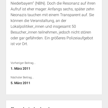
Niederbayern“ (NBN). Doch die Resonanz auf ihren
Rechte Termine München
Über a.i.d.a.
Aufruf ist eher mager: Anfangs sechs, später zehn
RSS-Feeds, Twitter & Facebook
Neonazis tauchen mit einem Transparent auf. Sie
Bibliothek
können die Veranstaltung, an der
Lokalpolitiker_innen und insgesamt 50
Kontakt & PGP-Key
Besucher_innen teilnehmen, jedoch nicht stören
oder gar gefährden. Ein größeres Polizeiaufgebot
ist vor Ort.
Vorheriger Beitrag...
1. März 2011
Nächster Beitrag...
5. März 2011
Seitenleiste