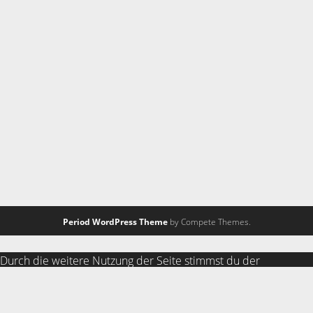
Period WordPress Theme
by Compete Themes.
Durch die weitere Nutzung der Seite stimmst du der
Verwendung von Cookies zu.
Weitere Informationen
Akzeptieren