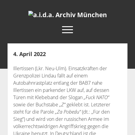
a.i.d.a.
Archiv
open
München
menu
facebook
rss
info@aida-archiv.de
4. April 2022
Home
Illertissen (Lkr. Neu-Ulm). Einsatzkräften der
Aktuelles
Grenzpolizei Lindau fällt auf einem
open
Termine
Autobahnrastplatz entlang der BAB7 nahe
dropdown
Illertissen ein parkender LKW auf, auf dessen
Antifaschistische Termine im Süden
Chronologie
menu
Türen mit Klebeband der Slogan
„Fuck NATO“
open
Antifaschistische Termine in München
Das Archiv
sowie der Buchstabe
„Z“
geklebt ist. Letzterer
dropdown
Rechte Termine im Süden
steht für die Parole
„Za Pobedu“
(dt.: „Für den
a.i.d.a. e. V. unterstützen
Impressum
menu
Sieg“) und wird von der russischen Armee im
Rechte Termine München
Über a.i.d.a.
völkerrechtswidrigen Angriffskrieg gegen die
RSS-Feeds, Twitter & Facebook
Ukraine benutzt. In Deutschland ist die