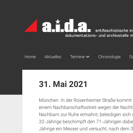
a.i.d.a.
Archiv
München
Home
Aktuelles
Termine
Chronologie
D
31. Mai 2021
München. In der Rosenheimer Straße kommt
einem Nachbarschaftsstreit wegen der Nacht
Nachbarn zur Ruhe ermahnt, beleidigen sich d
32-Jährige beschimpft den 71-Jährigen dabei 
Jährige ein Messer und versucht, nach dem 32