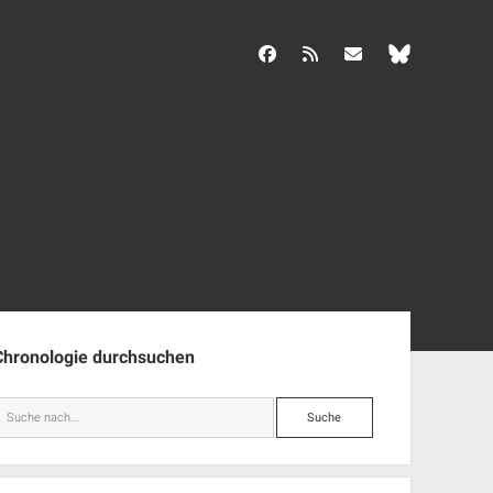
facebook
rss
info@aida-archiv.de
enleiste
Chronologie durchsuchen
Suche