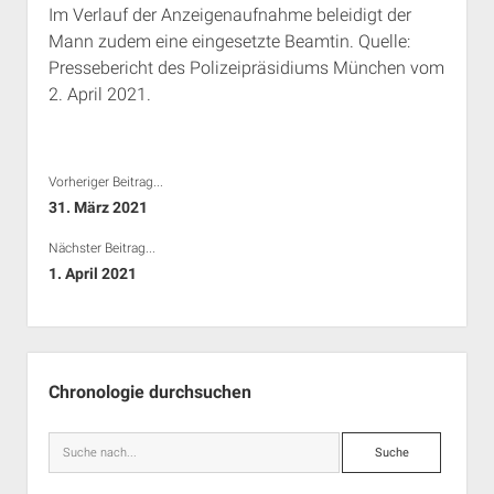
Im Verlauf der Anzeigenaufnahme beleidigt der
Rechte Termine München
Über a.i.d.a.
Mann zudem eine eingesetzte Beamtin. Quelle:
RSS-Feeds, Twitter & Facebook
Pressebericht des Polizeipräsidiums München vom
Bibliothek
2. April 2021.
Kontakt & PGP-Key
Vorheriger Beitrag...
31. März 2021
Nächster Beitrag...
1. April 2021
Seitenleiste
Chronologie durchsuchen
Suche