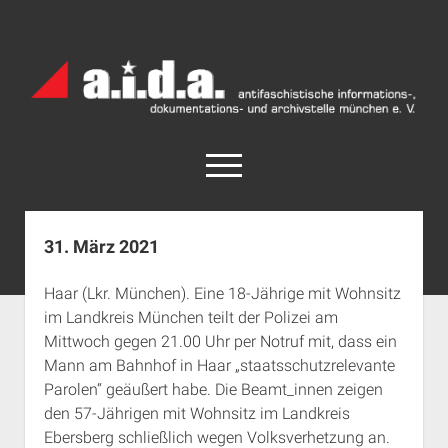
a.i.d.a.
Archiv
München
open
menu
facebook
rss
info@aida-archiv.de
31. März 2021
Home
Haar (Lkr. München). Eine 18-Jährige mit Wohnsitz
Aktuelles
im Landkreis München teilt der Polizei am
open
Termine
Mittwoch gegen 21.00 Uhr per Notruf mit, dass ein
dropdown
Mann am Bahnhof in Haar „staatsschutzrelevante
Antifaschistische Termine im Süden
Chronologie
menu
Parolen“ geäußert habe. Die Beamt_innen zeigen
open
Antifaschistische Termine in München
Das Archiv
den 57-Jährigen mit Wohnsitz im Landkreis
dropdown
Rechte Termine im Süden
a.i.d.a. e. V. unterstützen
Impressum
menu
Ebersberg schließlich wegen Volksverhetzung an.