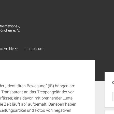
as Archiv
Impressum
Seit
der „Identitären Bewegung“ (IB) hängen am
n Transparent an das Treppengeländer vor
fässer, eins davon mit brennender Lunte,
ie Zeit läuft ab“ aufgemalt. Daneben haben
 Zeitungsartikel und Fotos von negativen