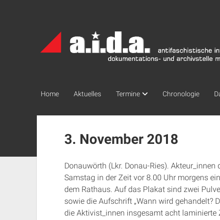
a.i.d.a.
Archiv
München
Home
Aktuelles
Termine
Chronologie
D
3. November 2018
Donauwörth (Lkr. Donau-Ries). Akteur_innen 
Samstag in der Zeit vor 8.00 Uhr morgens ei
dem Rathaus. Auf das Plakat sind zwei Pulver
sowie die Aufschrift „Wann wird gehandelt? D
die Aktivist_innen insgesamt acht laminierte