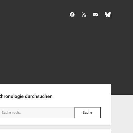
facebook
rss
info@aida-archiv.de
enleiste
Chronologie durchsuchen
Suche