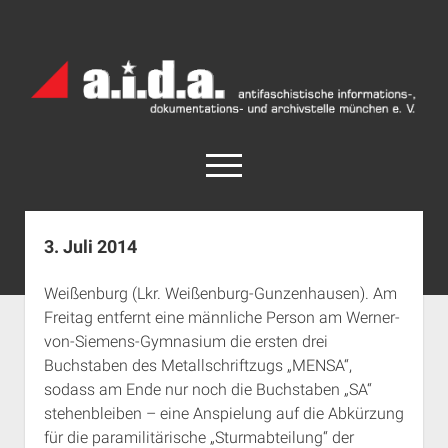
a.i.d.a.
Archiv
München
open
menu
facebook
rss
info@aida-archiv.de
3. Juli 2014
Home
Weißenburg (Lkr. Weißenburg-Gunzenhausen). Am
Aktuelles
Freitag entfernt eine männliche Person am Werner-
open
Termine
von-Siemens-Gymnasium die ersten drei
dropdown
Buchstaben des Metallschriftzugs „MENSA“,
Antifaschistische Termine im Süden
Chronologie
menu
sodass am Ende nur noch die Buchstaben „SA“
open
Antifaschistische Termine in München
Das Archiv
stehenbleiben – eine Anspielung auf die Abkürzung
dropdown
Rechte Termine im Süden
a.i.d.a. e. V. unterstützen
Impressum
menu
für die paramilitärische „Sturmabteilung“ der