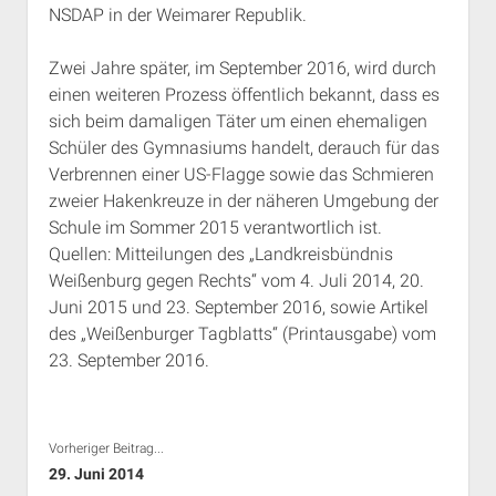
NSDAP in der Weimarer Republik.
Rechte Termine München
Über a.i.d.a.
RSS-Feeds, Twitter & Facebook
Zwei Jahre später, im September 2016, wird durch
Bibliothek
einen weiteren Prozess öffentlich bekannt, dass es
sich beim damaligen Täter um einen ehemaligen
Kontakt & PGP-Key
Schüler des Gymnasiums handelt, derauch für das
Verbrennen einer US-Flagge sowie das Schmieren
zweier Hakenkreuze in der näheren Umgebung der
Schule im Sommer 2015 verantwortlich ist.
Quellen: Mitteilungen des „Landkreisbündnis
Weißenburg gegen Rechts“ vom 4. Juli 2014, 20.
Juni 2015 und 23. September 2016, sowie Artikel
des „Weißenburger Tagblatts“ (Printausgabe) vom
23. September 2016.
Vorheriger Beitrag...
29. Juni 2014