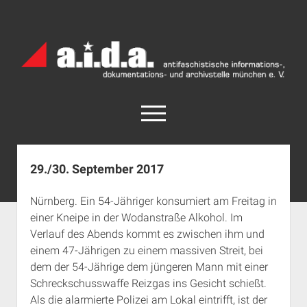
a.i.d.a.
Archiv
München
open
menu
facebook
rss
info@aida-archiv.de
29./30. September 2017
Home
Nürnberg. Ein 54-Jähriger konsumiert am Freitag in
Aktuelles
einer Kneipe in der Wodanstraße Alkohol. Im
open
Termine
Verlauf des Abends kommt es zwischen ihm und
dropdown
einem 47-Jährigen zu einem massiven Streit, bei
Antifaschistische Termine im Süden
Chronologie
menu
dem der 54-Jährige dem jüngeren Mann mit einer
open
Antifaschistische Termine in München
Das Archiv
Schreckschusswaffe Reizgas ins Gesicht schießt.
dropdown
Rechte Termine im Süden
a.i.d.a. e. V. unterstützen
Impressum
menu
Als die alarmierte Polizei am Lokal eintrifft, ist der