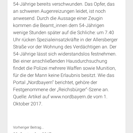
54-Jährige bereits verschwunden. Das Opfer, das
Rechte Termine München
Über a.i.d.a.
an schweren Augenreizungen leidet, ist noch
RSS-Feeds, Twitter & Facebook
anwesend. Durch die Aussage einer Zeugin
Bibliothek
kommen die Beamt_innen dem 54-Jährigen
wenige Stunden später auf die Schliche: um 7.40
Kontakt & PGP-Key
Uhr rücken Spezialeinsatzkräfte in der Allersberger
Straße vor der Wohnung des Verdächtigen an. Der
54-Jährige lässt sich widerstandslos festnehmen.
Bei einer anschließenden Hausdurchsuchung
findet die Polizei mehrere Waffen sowie Munition,
für die der Mann keine Erlaubnis besitzt. Wie das
Portal „Nordbayern“ berichtet, gehöre der
Festgenommene der „Reichsbürger“-Szene an.
Quelle: Artikel auf www.nordbayern.de vom 1.
Oktober 2017.
Vorheriger Beitrag...