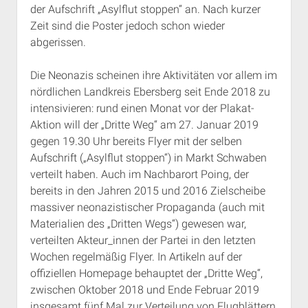
der Aufschrift „Asylflut stoppen“ an. Nach kurzer
Rechte Termine München
Über a.i.d.a.
Zeit sind die Poster jedoch schon wieder
RSS-Feeds, Twitter & Facebook
abgerissen.
Bibliothek
Die Neonazis scheinen ihre Aktivitäten vor allem im
Kontakt & PGP-Key
nördlichen Landkreis Ebersberg seit Ende 2018 zu
intensivieren: rund einen Monat vor der Plakat-
Aktion will der „Dritte Weg“ am 27. Januar 2019
gegen 19.30 Uhr bereits Flyer mit der selben
Aufschrift („Asylflut stoppen“) in Markt Schwaben
verteilt haben. Auch im Nachbarort Poing, der
bereits in den Jahren 2015 und 2016 Zielscheibe
massiver neonazistischer Propaganda (auch mit
Materialien des „Dritten Wegs“) gewesen war,
verteilten Akteur_innen der Partei in den letzten
Wochen regelmäßig Flyer. In Artikeln auf der
offiziellen Homepage behauptet der „Dritte Weg“,
zwischen Oktober 2018 und Ende Februar 2019
insgesamt fünf Mal zur Verteilung von Flugblättern