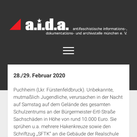
a.i.d.a.
Archiv
München
open
menu
facebook
rss
info@aida-archiv.de
28./29. Februar 2020
Home
Puchheim (Lkr. Fürstenfeldbruck). Unbekannte,
Aktuelles
mutmaßlich Jugendliche, verursachen in der Nacht
open
Termine
auf Samstag auf dem Gelände des gesamten
dropdown
Schulzentrums an der Bürgermeister-Ertl-Straße
Antifaschistische Termine im Süden
Chronologie
menu
Sachschäden in Höhe von rund 10.000 Euro. Sie
open
Antifaschistische Termine in München
Das Archiv
sprühen u.a. mehrere Hakenkreuze sowie den
dropdown
Rechte Termine im Süden
a.i.d.a. e. V. unterstützen
Impressum
menu
Schriftzug „SFTK“ an die Gebäude der Realschule