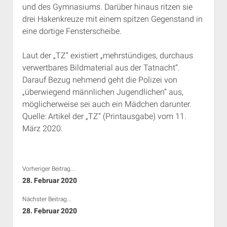
und des Gymnasiums. Darüber hinaus ritzen sie
Rechte Termine München
Über a.i.d.a.
drei Hakenkreuze mit einem spitzen Gegenstand in
RSS-Feeds, Twitter & Facebook
eine dortige Fensterscheibe.
Bibliothek
Laut der „TZ“ existiert „mehrstündiges, durchaus
Kontakt & PGP-Key
verwertbares Bildmaterial aus der Tatnacht“.
Darauf Bezug nehmend geht die Polizei von
„überwiegend männlichen Jugendlichen“ aus,
möglicherweise sei auch ein Mädchen darunter.
Quelle: Artikel der „TZ“ (Printausgabe) vom 11.
März 2020.
Vorheriger Beitrag...
28. Februar 2020
Nächster Beitrag...
28. Februar 2020