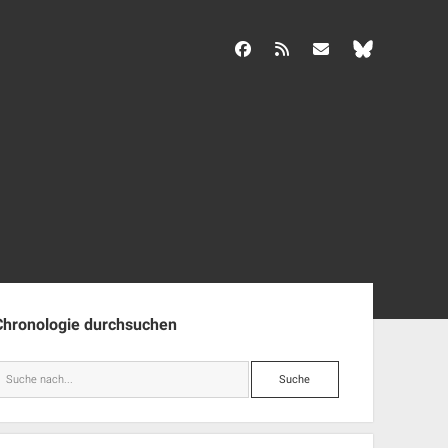
facebook
rss
info@aida-archiv.de
enleiste
Chronologie durchsuchen
Suche