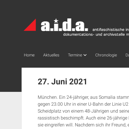
a.i.d.a.
Archiv
München
Home
Aktuelles
Termine
Chronologie
D
27. Juni 2021
München. Ein 24-jähriger, aus Somalia sta
gegen 23.00 Uhr in einer U-Bahn der Linie U
Scheidplatz von einem 48-Jährigen und sein
rassistisch beschimpft. Auch eine 26-jährige 
sie eingreifen will. Nachdem sich ihr Freund, 