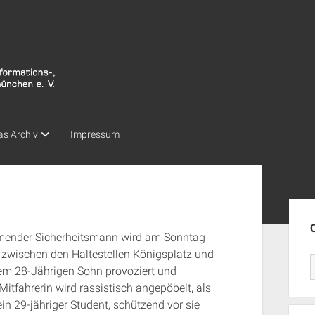
as Archiv
Impressum
Seit
mmender Sicherheitsmann wird am Sonntag
2 zwischen den Haltestellen Königsplatz und
em 28-Jährigen Sohn provoziert und
Mitfahrerin wird rassistisch angepöbelt, als
ein 29-jähriger Student, schützend vor sie