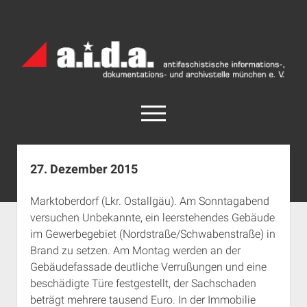
a.i.d.a.
Archiv
München
open
menu
facebook
rss
info@aida-archiv.de
27. Dezember 2015
Home
Marktoberdorf (Lkr. Ostallgäu). Am Sonntagabend
Aktuelles
versuchen Unbekannte, ein leerstehendes Gebäude
open
Termine
im Gewerbegebiet (Nordstraße/Schwabenstraße) in
dropdown
Brand zu setzen. Am Montag werden an der
Antifaschistische Termine im Süden
Chronologie
menu
Gebäudefassade deutliche Verrußungen und eine
open
Antifaschistische Termine in München
Das Archiv
beschädigte Türe festgestellt, der Sachschaden
dropdown
Rechte Termine im Süden
a.i.d.a. e. V. unterstützen
Impressum
menu
beträgt mehrere tausend Euro. In der Immobilie