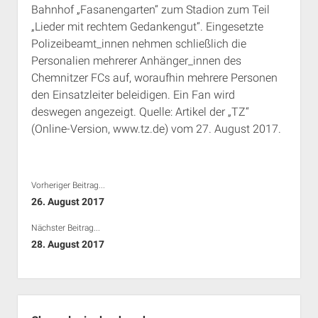
Bahnhof „Fasanengarten“ zum Stadion zum Teil
Rechte Termine München
Über a.i.d.a.
„Lieder mit rechtem Gedankengut“. Eingesetzte
RSS-Feeds, Twitter & Facebook
Polizeibeamt_innen nehmen schließlich die
Bibliothek
Personalien mehrerer Anhänger_innen des
Chemnitzer FCs auf, woraufhin mehrere Personen
Kontakt & PGP-Key
den Einsatzleiter beleidigen. Ein Fan wird
deswegen angezeigt. Quelle: Artikel der „TZ“
(Online-Version, www.tz.de) vom 27. August 2017.
Vorheriger Beitrag...
26. August 2017
Nächster Beitrag...
28. August 2017
Seitenleiste