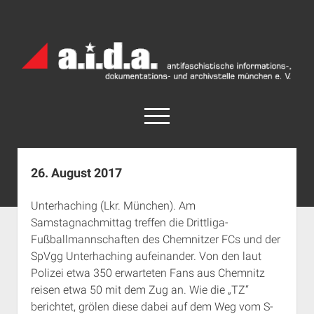
a.i.d.a.
Archiv
München
open
menu
facebook
rss
info@aida-archiv.de
26. August 2017
Home
Unterhaching (Lkr. München). Am
Aktuelles
Samstagnachmittag treffen die Drittliga-
open
Termine
Fußballmannschaften des Chemnitzer FCs und der
dropdown
SpVgg Unterhaching aufeinander. Von den laut
Antifaschistische Termine im Süden
Chronologie
menu
Polizei etwa 350 erwarteten Fans aus Chemnitz
open
Antifaschistische Termine in München
Das Archiv
reisen etwa 50 mit dem Zug an. Wie die „TZ“
dropdown
Rechte Termine im Süden
a.i.d.a. e. V. unterstützen
Impressum
menu
berichtet, grölen diese dabei auf dem Weg vom S-