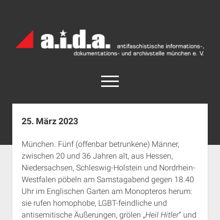
a.i.d.a.
Archiv
München
open
menu
facebook
rss
info@aida-archiv.de
25. März 2023
Home
München. Fünf (offenbar betrunkene) Männer,
Aktuelles
zwischen 20 und 36 Jahren alt, aus Hessen,
open
Termine
Niedersachsen, Schleswig-Holstein und Nordrhein-
dropdown
Westfalen pöbeln am Samstagabend gegen 18.40
Antifaschistische Termine im Süden
Chronologie
menu
Uhr im Englischen Garten am Monopteros herum:
open
Antifaschistische Termine in München
Das Archiv
sie rufen homophobe, LGBT-feindliche und
dropdown
Rechte Termine im Süden
a.i.d.a. e. V. unterstützen
Impressum
menu
antisemitische Äußerungen, grölen „
Heil Hitler
“ und