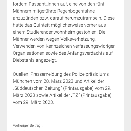
fordern Passant_innen auf, eine von den fünf
Rechte Termine München
Über a.i.d.a.
Männern mitgeführte Regenbogenfahne
RSS-Feeds, Twitter & Facebook
anzuzünden bzw. darauf herumzutrampeln. Diese
Bibliothek
hatte das Quintett möglicherweise vorher aus
einem Studierendenwohnheim gestohlen. Die
Kontakt & PGP-Key
Männer werden wegen Volksverhetzung,
Verwenden von Kennzeichen verfassungswidriger
Organisationen sowie des Anfangsverdachts auf
Diebstahls angezeigt.
Quellen: Pressemeldung des Polizeipräsidiums
München vom 28. März 2023 und Artikel der
„Süddeutschen Zeitung“ (Printausgabe) vom 29.
März 2023 sowie Artikel der „TZ“ (Printausgabe)
vom 29. März 2023.
Vorheriger Beitrag...