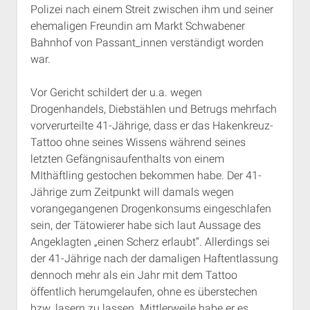
Polizei nach einem Streit zwischen ihm und seiner
Rechte Termine München
Über a.i.d.a.
ehemaligen Freundin am Markt Schwabener
RSS-Feeds, Twitter & Facebook
Bahnhof von Passant_innen verständigt worden
Bibliothek
war.
Kontakt & PGP-Key
Vor Gericht schildert der u.a. wegen
Drogenhandels, Diebstählen und Betrugs mehrfach
vorverurteilte 41-Jährige, dass er das Hakenkreuz-
Tattoo ohne seines Wissens während seines
letzten Gefängnisaufenthalts von einem
MIthäftling gestochen bekommen habe. Der 41-
Jährige zum Zeitpunkt will damals wegen
vorangegangenen Drogenkonsums eingeschlafen
sein, der Tätowierer habe sich laut Aussage des
Angeklagten „einen Scherz erlaubt“. Allerdings sei
der 41-Jährige nach der damaligen Haftentlassung
dennoch mehr als ein Jahr mit dem Tattoo
öffentlich herumgelaufen, ohne es überstechen
bzw. lasern zu lassen. Mittlerweile habe er es