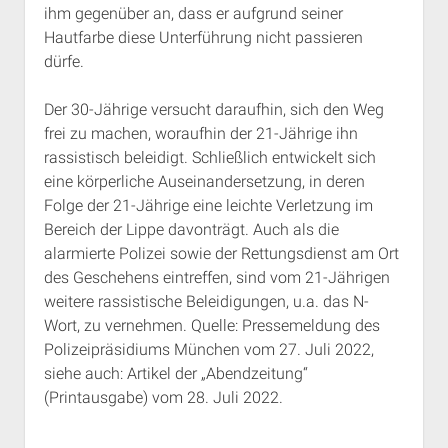
ihm gegenüber an, dass er aufgrund seiner
Rechte Termine München
Über a.i.d.a.
Hautfarbe diese Unterführung nicht passieren
RSS-Feeds, Twitter & Facebook
dürfe.
Bibliothek
Der 30-Jährige versucht daraufhin, sich den Weg
Kontakt & PGP-Key
frei zu machen, woraufhin der 21-Jährige ihn
rassistisch beleidigt. Schließlich entwickelt sich
eine körperliche Auseinandersetzung, in deren
Folge der 21-Jährige eine leichte Verletzung im
Bereich der Lippe davonträgt. Auch als die
alarmierte Polizei sowie der Rettungsdienst am Ort
des Geschehens eintreffen, sind vom 21-Jährigen
weitere rassistische Beleidigungen, u.a. das N-
Wort, zu vernehmen. Quelle: Pressemeldung des
Polizeipräsidiums München vom 27. Juli 2022,
siehe auch: Artikel der „Abendzeitung“
(Printausgabe) vom 28. Juli 2022.