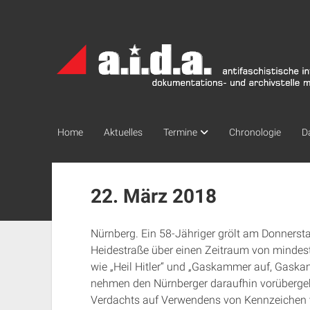
a.i.d.a.
Archiv
München
Home
Aktuelles
Termine
Chronologie
D
22. März 2018
Nürnberg. Ein 58-Jähriger grölt am Donnerst
Heidestraße über einen Zeitraum von mindes
wie „Heil Hitler“ und „Gaskammer auf, Gaska
nehmen den Nürnberger daraufhin vorübergeh
Verdachts auf Verwendens von Kennzeichen v