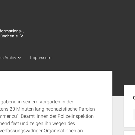
as Archiv
Impressum
Seit
agabend in seinem Vorgarten in der
tens 20 Minuten lang neonazistische Parolen
mmer zu“. Beamt_innen der Polizeiinspektion
end fest und zeigen ihn wegen des
erfassungswidriger Organisationen an.