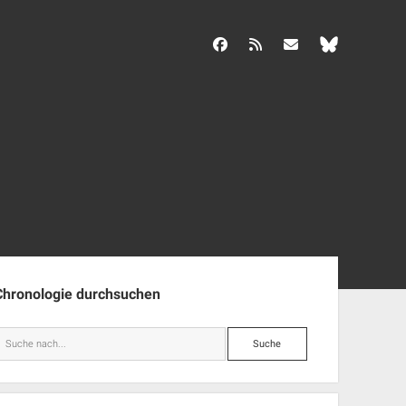
facebook
rss
info@aida-archiv.de
enleiste
Chronologie durchsuchen
Suche