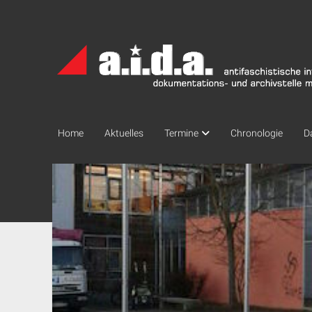
a.i.d.a.
Archiv
München
Home
Aktuelles
Termine
Chronologie
D