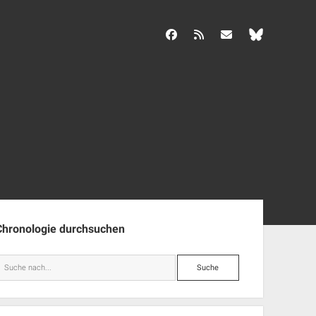
facebook
rss
info@aida-archiv.de
enleiste
Chronologie durchsuchen
Suche